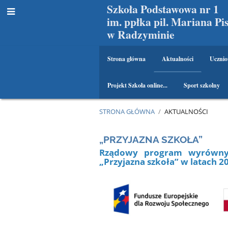
Szkoła Podstawowa nr 1
im. ppłka pil. Mariana Pi
w Radzyminie
Strona główna
Aktualności
Ucznio
Projekt Szkoła online...
Sport szkolny
STRONA GŁÓWNA
/
AKTUALNOŚCI
Aktualności
„PRZYJAZNA SZKOŁA”
Rządowy program wyrównywa
„Przyjazna szkoła” w latach 2