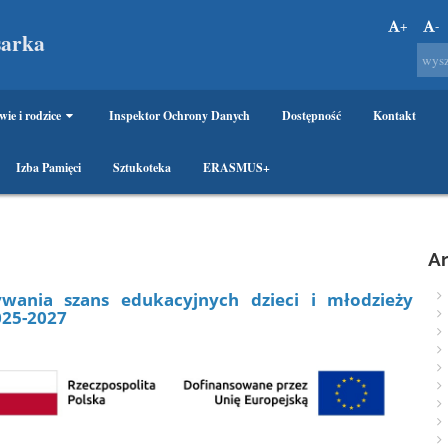
+
-
sarka
wie i rodzice
Inspektor Ochrony Danych
Dostępność
Kontakt
Izba Pamięci
Sztukoteka
ERASMUS+
A
nia szans edukacyjnych dzieci i młodzieży
025-2027