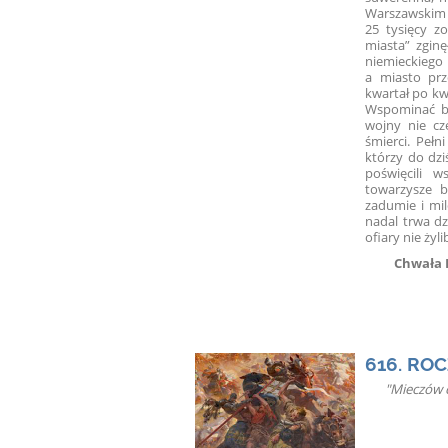
Warszawskim 
25 tysięcy z
miasta” zgin
niemieckiego
a miasto prz
kwa
Wspominać bę
wojny nie cze
śmierci. Pełn
którzy do dzi
poświęcili w
towarzysze 
zadumie i mil
nadal trwa dz
ofiary nie ży
Chwała 
616. RO
"Mieczów c