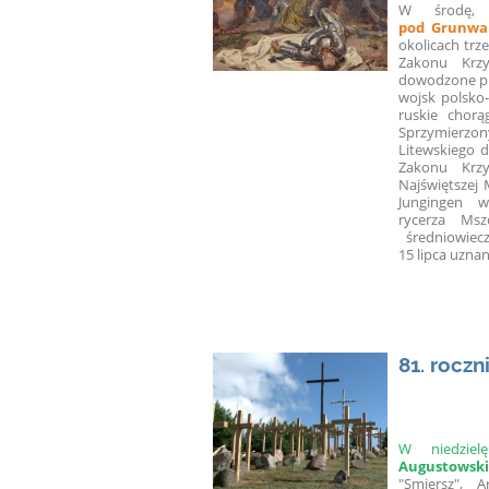
W środę
pod Grunw
okolicach trz
Zakonu Krzy
dowodzone prz
wojsk polsko-
ruskie chorą
Sprzymierzo
Litewskiego d
Zakonu Krzy
Najświętszej 
Jungingen w 
rycerza Msz
średniowiec
15 lipca uzna
81. rocz
W niedzie
Augustowski
"Smiersz", 