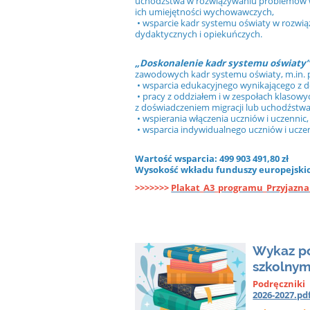
uchodźstwa w rozwiązywaniu problemów w
ich umiejętności wychowawczych,
• wsparcie kadr systemu oświaty w rozw
dydaktycznych i opiekuńczych.
„Doskonalenie kadr systemu oświaty
zawodowych kadr systemu oświaty, m.in. p
• wsparcia edukacyjnego wynikającego z d
• pracy z oddziałem i w zespołach klasowy
z doświadczeniem migracji lub uchodźstwa
• wspierania włączenia uczniów i uczennic,
• wsparcia indywidualnego uczniów i uczen
Wartość wsparcia: 499 903 491,80 zł
Wysokość wkładu funduszy europejskich:
>>>>>>>
Plakat_A3_programu_Przyjazna
Wykaz po
szkolny
Podręczniki 
2026-2027.pd