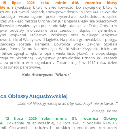
,
15 lipca 2026 roku minie 616. rocznica bitwy
aldem,
największej bitwy w średniowieczu. Do zwycięskiej bitwy w
ech wsi: Grunwald, Stębark, Łodwigowo doszło 15 lipca 1410 r. Wojska
żackiego wspomagane przez rycerstwo zachodnioeuropejskie
ez wielkiego mistrza Ulricha von Jungingena uległy sile połączonych
litewskich wspieranych przez oddziały tatarskie ze Złotej Ordy, trzy
gwie, oddziały mołdawskie oraz czeskich i śląskich najemników.
nymi wojskami Królestwa Polskiego oraz Wielkiego Księstwa
owodzili król Władysław II Jagiełło. Na polach grunwaldzkich potęga
żackiego została złamana. Dowódca wojsk Zakonu Szpitala
Maryi Panny Domu Niemieckiego- Wielki Mistrz Krzyżacki Urlich von
bitwie zginął z ręki, (w opinii wielu historyków), małopolskiego
czuja ze Skrzynna). Zwycięstwo grunwaldzkie uznano w czasach
za za przełom w zmaganiach z Zakonem. Już w 1412 roku, dzień
no za święto państwowe.
Koło Historyczne "Wiarus"
nica Obławy Augustowskiej
„Ziemio! Nie kryj naszej krwi, iżby nasz krzyk nie ustawał…
”
/
Księga Hioba/
lę
12 lipca 2026 roku minie 81. rocznica Obławy
ej.
Dokładnie 78 lat wcześniej, 12 lipca 1945 r. oddziały NKWD -
Armii Czerwonej i usłużnych polskich komunistów rozpoczęły