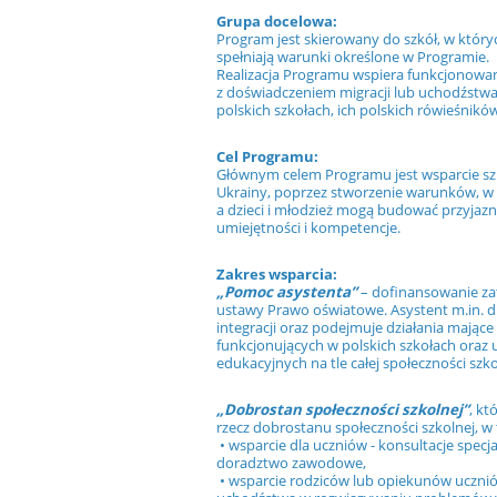
Grupa docelowa:
Program jest skierowany do szkół, w któryc
spełniają warunki określone w Programie.
Realizacja Programu wspiera funkcjonowanie
z doświadczeniem migracji lub uchodźstwa 
polskich szkołach, ich polskich rówieśnikó
Cel Programu:
Głównym celem Programu jest wsparcie szkó
Ukrainy, poprzez stworzenie warunków, w k
a dzieci i młodzież mogą budować przyjazne
umiejętności i kompetencje.
Zakres wsparcia:
„Pomoc asystenta”
– dofinansowanie zat
ustawy Prawo oświatowe. Asystent m.in. di
integracji oraz podejmuje działania mające
funkcjonujących w polskich szkołach oraz 
edukacyjnych na tle całej społeczności szko
„Dobrostan społeczności szkolnej”
, kt
rzecz dobrostanu społeczności szkolnej, w
• wsparcie dla uczniów - konsultacje specj
doradztwo zawodowe,
• wsparcie rodziców lub opiekunów ucznió