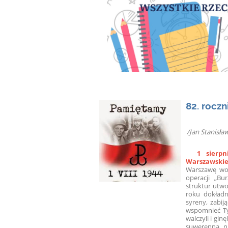
82. rocz
/Jan Stanisł
1 sierp
Warszawskie
Warszawę wo
operacji „Bu
struktur utwo
roku dokładn
syreny, zabij
wspomnieć Tyc
walczyli i gin
suwerenna, n