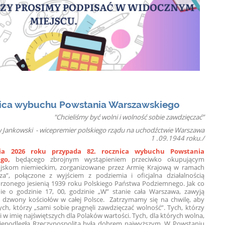
nica wybuchu Powstania Warszawskiego
"Chcieliśmy być wolni i wolność sobie zawdzięczać”
aw Jankowski - wicepremier polskiego rządu na uchodźctwie Warszawa
1 .09.1944 roku./
nia 2026 roku przypada 82. rocznica wybuchu Powstania
go,
będącego zbrojnym wystąpieniem przeciwko okupującym
jskom niemieckim, zorganizowane przez Armię Krajową w ramach
rza”, połączone z wyjściem z podziemia i oficjalna działalnością
rzonego jesienią 1939 roku Polskiego Państwa Podziemnego. Jak co
ie o godzinie 17, 00, godzinie „W” stanie cała Warszawa, zawyją
ą dzwony kościołów w całej Polsce. Zatrzymamy się na chwilę, aby
h, którzy „sami sobie pragnęli zawdzięczać wolność”. Tych, którzy
ęli w imię najświętszych dla Polaków wartości. Tych, dla których wolna,
iepodległa Rzeczypospolita była dobrem najwyższym. W Powstaniu