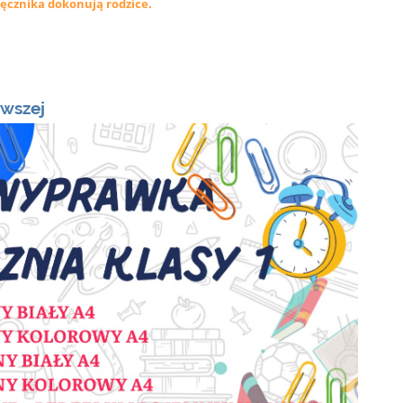
ęcznika dokonują rodzice.
rwszej