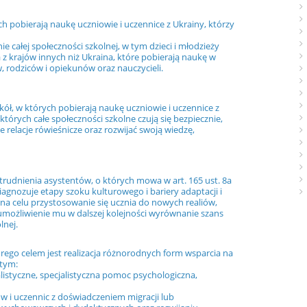
h pobierają naukę uczniowie i uczennice z Ukrainy, którzy
 całej społeczności szkolnej, w tym dzieci i młodzieży
z krajów innych niż Ukraina, które pobierają naukę w
w, rodziców i opiekunów oraz nauczycieli.
ł, w których pobierają naukę uczniowie i uczennice z
tórych całe społeczności szkolne czują się bezpiecznie,
 relacje rówieśnicze oraz rozwijać swoją wiedzę,
rudnienia asystentów, o których mowa w art. 165 ust. 8a
agnozuje etapy szoku kulturowego i bariery adaptacji i
 na celu przystosowanie się ucznia do nowych realiów,
umożliwienie mu w dalszej kolejności wyrównanie szans
lnej.
órego celem jest realizacja różnorodnych form wsparcia na
 tym:
alistyczne, specjalistyczna pomoc psychologiczna,
w i uczennic z doświadczeniem migracji lub