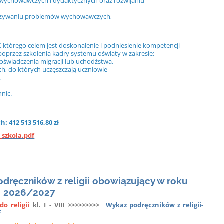
ychowawczych i dydaktycznych oraz rozwijaniu
iązywaniu problemów wychowawczych,
”
, którego celem jest doskonalenie i podniesienie kompetencji
oprzez szkolenia kadry systemu oświaty w zakresie:
oświadczenia migracji lub uchodźstwa,
ch, do których uczęszczają uczniowie
,
nic.
 412 513 516,80 zł
_szkola.pdf
dręczników z religii obowiązujący w roku
m 2026/2027
do religii
kl. I - VIII >>>>>>>>>
Wykaz_podręczników_z_religii-
f