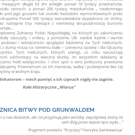
trwającym długie 63 dni poległo ponad 18 tysięcy powstańców,
ostało rannych, a ponad 200 tysięcy mieszkańców „ niezłomnego
ęło pod jego gruzami lub zostało bestialsko wymordowanych przez
 okupanta Ponad 500 tysięcy warszawiaków wypędzono ze stolicy,
ez następne trzy miesiące z niemiecką skrupulatnością burzono
rtał po kwartale…
dziemy Żołnierzy Polski Niepodległej, na których po zakończeniu
kały zaszczyty i ordery, a poniżanie, UB- owskie kaźnie i wyroki
i podziwu i wdzięczności spoglądać będziemy na Tych nielicznych,
ś z dumą noszą na ramieniu biało – czerwona opaskę i dla Ojczyzny
szystko. Tych nielicznych, których szeregi, co roku opuszczają
broni odchodzący na wieczna służbę. Im wszystkim składamy w
czeniu hołd wdzięczności. I choć spór o sens polityczny powstania
iękujemy Powstańcom za ich marzenia, walkę i poświęcenie Bez tej
libyśmy w wolnym kraju.
Bohaterom – niech pamięć o ich czynach nigdy nie zaginie.
Koło Historyczne „Wiarus”
CZNICA BITWY POD GRUNWALDEM
i u nas dostatek, ale i te przyjmuję jako wróżbę zwycięstwa, którą mi
sam Bóg przez wasze ręce zsyła..."
/fragment powieści
"Krzyżacy"
Henryka Sienkiewicza/