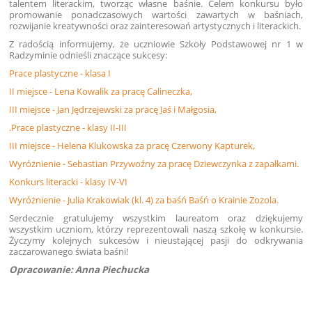
talentem literackim, tworząc własne baśnie. Celem konkursu było
promowanie ponadczasowych wartości zawartych w baśniach,
rozwijanie kreatywności oraz zainteresowań artystycznych i literackich.
Z radością informujemy, że uczniowie Szkoły Podstawowej nr 1 w
Radzyminie odnieśli znaczące sukcesy:
Prace plastyczne - klasa I
II miejsce - Lena Kowalik za pracę Calineczka,
III miejsce - Jan Jędrzejewski za pracę Jaś i Małgosia,
.Prace plastyczne - klasy II-III
III miejsce - Helena Klukowska za pracę Czerwony Kapturek,
Wyróżnienie - Sebastian Przywoźny za pracę Dziewczynka z zapałkami.
Konkurs literacki - klasy IV-VI
Wyróżnienie - Julia Krakowiak (kl. 4) za baśń Baśń o Krainie Zozola.
Serdecznie gratulujemy wszystkim laureatom oraz dziękujemy
wszystkim uczniom, którzy reprezentowali naszą szkołę w konkursie.
Życzymy kolejnych sukcesów i nieustającej pasji do odkrywania
zaczarowanego świata baśni!
Opracowanie: Anna Piechucka