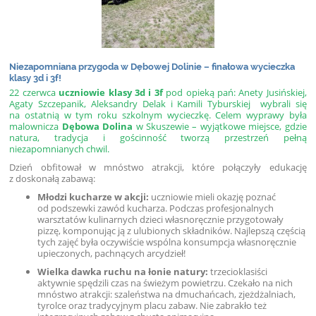
Niezapomniana przygoda w Dębowej Dolinie – finałowa wycieczka
klasy 3d i 3f!
22 czerwca
uczniowie klasy 3d i 3f
pod opieką pań: Anety Jusińskiej,
Agaty Szczepanik, Aleksandry Delak i Kamili Tyburskiej wybrali się
na ostatnią w tym roku szkolnym wycieczkę. Celem wyprawy była
malownicza
Dębowa Dolina
w Skuszewie – wyjątkowe miejsce, gdzie
natura, tradycja i gościnność tworzą przestrzeń pełną
niezapomnianych chwil.
Dzień obfitował w mnóstwo atrakcji, które połączyły edukację
z doskonałą zabawą:
Młodzi kucharze w akcji:
uczniowie mieli okazję poznać
od podszewki zawód kucharza. Podczas profesjonalnych
warsztatów kulinarnych dzieci własnoręcznie przygotowały
pizzę, komponując ją z ulubionych składników. Najlepszą częścią
tych zajęć była oczywiście wspólna konsumpcja własnoręcznie
upieczonych, pachnących arcydzieł!
Wielka dawka ruchu na łonie natury:
trzecioklasiści
aktywnie spędzili czas na świeżym powietrzu. Czekało na nich
mnóstwo atrakcji: szaleństwa na dmuchańcach, zjeżdżalniach,
tyrolce oraz tradycyjnym placu zabaw. Nie zabrakło też