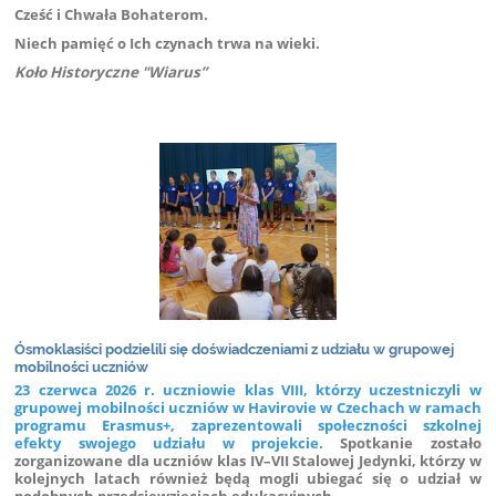
Cześć i Chwała Bohaterom.
Niech pamięć o Ich czynach trwa na wieki.
Koło Historyczne "Wiarus”
Ósmoklasiści podzielili się doświadczeniami z udziału w grupowej
mobilności uczniów
23 czerwca 2026 r. uczniowie klas VIII, którzy uczestniczyli w
grupowej mobilności uczniów w Havirovie w Czechach w ramach
programu Erasmus+, zaprezentowali społeczności szkolnej
efekty swojego udziału w projekcie.
Spotkanie zostało
zorganizowane dla uczniów klas IV–VII Stalowej Jedynki, którzy w
kolejnych latach również będą mogli ubiegać się o udział w