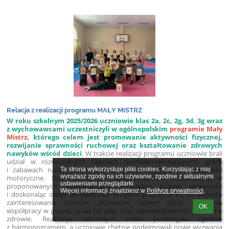
Relacja z realizacji programu MAŁY MISTRZ
W roku szkolnym 2025/2026 uczniowie klas 2a, 2c, 2g, 3d, 3g wraz
z wychowawcami uczestniczyli w ogólnopolskim
programie Mały
Mistrz
, którego celem jest promowanie aktywności fizycznej,
rozwijanie sprawności ruchowej oraz kształtowanie zdrowych
nawyków wśród dzieci
.
W trakcie realizacji programu uczniowie brali
udział w różnorodnych zajęciach sportowo-rekreacyjnych, grach
i zabawach ruchowych oraz zadaniach rozwijających umiejętności
Ta strona wykorzystuje pliki cookies. Korzystając z niej 
wyrażasz zgodę na ich używanie, zgodnie z aktualnymi 
motoryczne. Dzieci z dużym zaangażowaniem uczestniczyły w
ustawieniami przeglądarki.

proponowanych aktywnościach, zdobywając kolejne sprawności
Więcej informacji znajdziesz w 
Polityce prywatności
.
i doskonaląc swoje umiejętności.
Program przyczynił się do wzrostu
zainteresowania uczniów aktywnym stylem życia, rozwijania
OK
współpracy w grupie, zasad fair play oraz odpowiedzialności za własne
zdrowie. Realizacja założonych celów przebiegała zgodnie
z harmonogramem, a uczniowie chętnie podejmowali nowe wyzwania