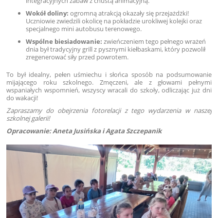
integracyjnych zabaw z chustą animacyjną.
Wokół doliny:
ogromną atrakcją okazały się przejażdżki!
Uczniowie zwiedzili okolicę na pokładzie urokliwej kolejki oraz
specjalnego mini autobusu terenowego.
Wspólne biesiadowanie:
zwieńczeniem tego pełnego wrażeń
dnia był tradycyjny grill z pysznymi kiełbaskami, który pozwolił
zregenerować siły przed powrotem.
To był idealny, pełen uśmiechu i słońca sposób na podsumowanie
mijającego roku szkolnego. Zmęczeni, ale z głowami pełnymi
wspaniałych wspomnień, wszyscy wracali do szkoły, odliczając już dni
do wakacji!
Zapraszamy do obejrzenia fotorelacji z tego wydarzenia w naszej
szkolnej galerii!
Opracowanie: Aneta Jusińska i Agata Szczepanik