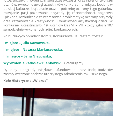
fotograficznych, wyobraźni, spostrzegawczości oraz inwencji twórczej
uczniów, zwrócenie uwagi uczestników konkursu na miejsce bociana w
polskiej kulturze, krajobrazie oraz potrzebę ochrony tego gatunku,
rozwijanie pasji poznawania przyrody, jej różnorodności, bogactwa
i piękna \, rozbudzanie zainteresowań problematyką ochrony przyrody
oraz kształtowanie kreatywności i wrażliwości artystycznej dzieci. W
konkursie uczestniczyło 19 uczniów klas VI – VII, którzy zgłosili 107
samodzielnie wykonanych zdjęć konkursowych.
Po burzliwych obradach Komisji Konkursowej laureatami zostali:
I miejsce – Julia Kaznowska,
II miejsce – Natasza Markuszewska,
III miejsce – Lena Niegowska,
Wyróżnienie Radosław Bieńkowski.
Gratulujemy!
Dyplomy i nagrody książkowe ufundowane przez Radę Rodziców
zostały wręczone podczas uroczystego zakończenia roku szkolnego.
Koło Historyczne „Wiarus”