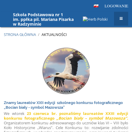
LOGOWANIE
Szkoła Podstawowa nr 1
im. ppłka pil. Mariana Pisarka
w Radzyminie
STRONA GŁÓWNA
/
AKTUALNOŚCI
Aktualności
Znamy laureatów XXII edycji szkolnego konkursu fotograficznego
„Bocian biały - symbol Mazowsza”
We wtorek
23 czerwca br. poznaliśmy laureatów XXIII edycji
konkursu fotograficznego
„Bocian biały – symbol Mazowsza”.
Organizatorem konkursu adresowanego do uczniów klas VI – VIII było
Koło Historyczne „Wiarus”. Cele Konkursu to: rozwijanie zdolności