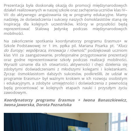
Prezentacja była doskonałą okazją do promocji międzynarodowych
działań realizowanych w naszej szkole oraz zachęcenia uczniów klas IV–
VII do aktywnego angażowania się w programy edukacyjne. Mamy
nadzieję, że doświadczenia i sukcesy naszych ósmoklasistów staną się
inspiracją dla kolejnych uczestników, którzy w przyszłości będą
reprezentować Stalową Jedynkę podczas międzynarodowych
mobilności.
Na zakończenie spotkania koordynatorzy programu Erasmus+ w
Szkole Podstawowej nr 1 im. ppłka pil. Mariana Pisarka pt. "
Klucz
do Europy: współpraca, innowacja i równość"
podziękowali uczniom
klas VIII za zaangażowanie, profesjonalne przygotowanie prezentacji
oraz godne reprezentowanie szkoły podczas realizacji mobilności.
Wyrazili uznanie dla ich otwartości, aktywności i chęci dzielenia się
zdobytymi doświadczeniami z młodszymi kolegami i koleżankami.
Życząc ósmoklasistom dalszych sukcesów, podkreślili, że udział w
programie Erasmus+ był ważnym krokiem w ich rozwoju osobistym
i edukacyjnym, a zdobyte umiejętności i doświadczenia z pewnością
będą procentować w kolejnych etapach nauki i przyszłym życiu
zawodowym.
Koordynatorzy programu Erasmus + Iwona Banaszkiewicz,
Iwona Jaworska, Dorota Poznańska