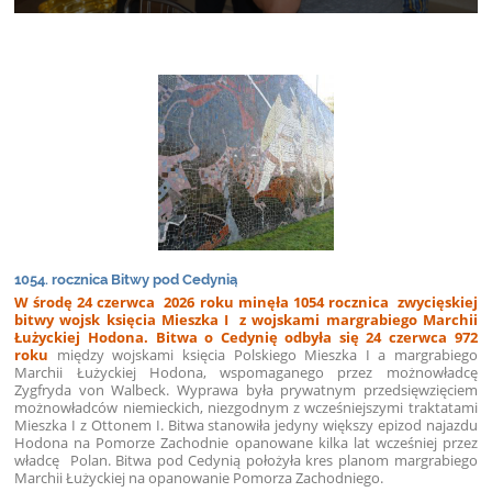
1054. rocznica Bitwy pod Cedynią
W środę 24 czerwca 2026 roku minęła 1054 rocznica zwycięskiej
bitwy wojsk księcia Mieszka I z wojskami margrabiego Marchii
Łużyckiej Hodona. Bitwa o Cedynię odbyła się 24 czerwca 972
roku
między wojskami księcia Polskiego Mieszka I a margrabiego
Marchii Łużyckiej Hodona, wspomaganego przez możnowładcę
Zygfryda von Walbeck. Wyprawa była prywatnym przedsięwzięciem
możnowładców niemieckich, niezgodnym z wcześniejszymi traktatami
Mieszka I z Ottonem I. Bitwa stanowiła jedyny większy epizod najazdu
Hodona na Pomorze Zachodnie opanowane kilka lat wcześniej przez
władcę Polan. Bitwa pod Cedynią położyła kres planom margrabiego
Marchii Łużyckiej na opanowanie Pomorza Zachodniego.