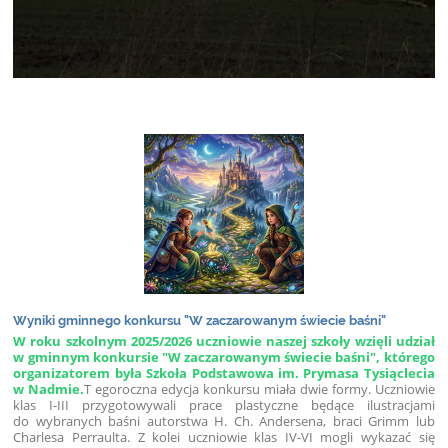
Wyniki gminnego konkursu "W zaczarowanym świecie baśni"
W roku szkolnym 2025/2026 uczniowie naszej szkoły wzięli udział
w gminnym konkursie "W zaczarowanym świecie baśni", którego
organizatorem była Szkoła Podstawowa im. Prymasa Tysiąclecia
w Nadmie.
T egoroczna edycja konkursu miała dwie formy. Uczniowie
klas I-III przygotowywali prace plastyczne będące ilustracjami
do wybranych baśni autorstwa H. Ch. Andersena, braci Grimm lub
Charlesa Perraulta. Z kolei uczniowie klas IV-VI mogli wykazać się