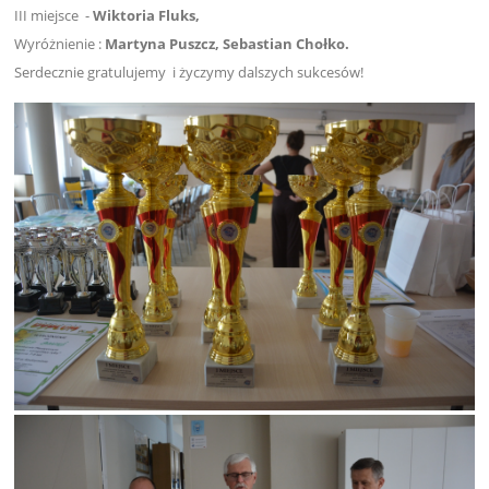
III miejsce -
Wiktoria Fluks,
Wyróżnienie :
Martyna Puszcz, Sebastian Chołko.
Serdecznie gratulujemy i życzymy dalszych sukcesów!