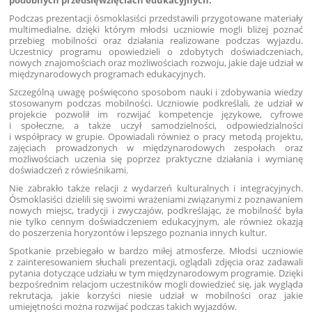
podobnych przedsięwzięciach edukacyjnych.
Podczas prezentacji ósmoklasiści przedstawili przygotowane materiały
multimedialne, dzięki którym młodsi uczniowie mogli bliżej poznać
przebieg mobilności oraz działania realizowane podczas wyjazdu.
Uczestnicy programu opowiedzieli o zdobytych doświadczeniach,
nowych znajomościach oraz możliwościach rozwoju, jakie daje udział w
międzynarodowych programach edukacyjnych.
Szczególną uwagę poświęcono sposobom nauki i zdobywania wiedzy
stosowanym podczas mobilności. Uczniowie podkreślali, że udział w
projekcie pozwolił im rozwijać kompetencje językowe, cyfrowe
i społeczne, a także uczył samodzielności, odpowiedzialności
i współpracy w grupie. Opowiadali również o pracy metodą projektu,
zajęciach prowadzonych w międzynarodowych zespołach oraz
możliwościach uczenia się poprzez praktyczne działania i wymianę
doświadczeń z rówieśnikami.
Nie zabrakło także relacji z wydarzeń kulturalnych i integracyjnych.
Ósmoklasiści dzielili się swoimi wrażeniami związanymi z poznawaniem
nowych miejsc, tradycji i zwyczajów, podkreślając, że mobilność była
nie tylko cennym doświadczeniem edukacyjnym, ale również okazją
do poszerzenia horyzontów i lepszego poznania innych kultur.
Spotkanie przebiegało w bardzo miłej atmosferze. Młodsi uczniowie
z zainteresowaniem słuchali prezentacji, oglądali zdjęcia oraz zadawali
pytania dotyczące udziału w tym międzynarodowym programie. Dzięki
bezpośrednim relacjom uczestników mogli dowiedzieć się, jak wygląda
rekrutacja, jakie korzyści niesie udział w mobilności oraz jakie
umiejętności można rozwijać podczas takich wyjazdów.