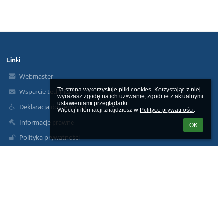
Linki
Webmaster
Ta strona wykorzystuje pliki cookies. Korzystając z niej 
Wsparcie techniczne
wyrażasz zgodę na ich używanie, zgodnie z aktualnymi 
ustawieniami przeglądarki.

Deklaracja dostępności
Więcej informacji znajdziesz w 
Polityce prywatności
.
Informacje prawne
OK
Polityka prywatności
Metryczka
Mapa strony
O szkole
Kontakt
Aktualności