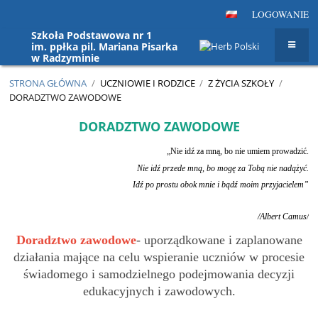
LOGOWANIE
Szkoła Podstawowa nr 1
im. ppłka pil. Mariana Pisarka
w Radzyminie
STRONA GŁÓWNA
/
UCZNIOWIE I RODZICE
/
Z ŻYCIA SZKOŁY
/
DORADZTWO ZAWODOWE
Doradztwo
DORADZTWO ZAWODOWE
zawodowe
„Nie idź za mną, bo nie umiem prowadzić.
Nie idź przede mną, bo mogę za Tobą nie nadążyć.
Idź po prostu obok mnie i bądź moim przyjacielem”
/Albert Camus/
Doradztwo zawodowe
- uporządkowane i zaplanowane
działania mające na celu wspieranie uczniów w procesie
świadomego i samodzielnego podejmowania decyzji
edukacyjnych i zawodowych.