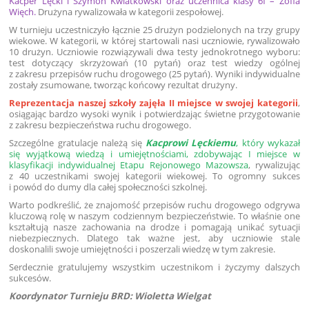
Kacper Lęcki i Szymon Kwiatkowski oraz uczennica klasy 6f – Zofia
Więch.
Drużyna rywalizowała w kategorii zespołowej.
W turnieju uczestniczyło łącznie 25 drużyn podzielonych na trzy grupy
wiekowe. W kategorii, w której startowali nasi uczniowie, rywalizowało
10 drużyn. Uczniowie rozwiązywali dwa testy jednokrotnego wyboru:
test dotyczący skrzyżowań (10 pytań) oraz test wiedzy ogólnej
z zakresu przepisów ruchu drogowego (25 pytań). Wyniki indywidualne
zostały zsumowane, tworząc końcowy rezultat drużyny.
Reprezentacja naszej szkoły zajęła II miejsce w swojej kategorii
,
osiągając bardzo wysoki wynik i potwierdzając świetne przygotowanie
z zakresu bezpieczeństwa ruchu drogowego.
Szczególne gratulacje należą się
Kacprowi Lęckiemu
, który wykazał
się wyjątkową wiedzą i umiejętnościami, zdobywając I miejsce w
klasyfikacji indywidualnej Etapu Rejonowego Mazowsza
, rywalizując
z 40 uczestnikami swojej kategorii wiekowej. To ogromny sukces
i powód do dumy dla całej społeczności szkolnej.
Warto podkreślić, że znajomość przepisów ruchu drogowego odgrywa
kluczową rolę w naszym codziennym bezpieczeństwie. To właśnie one
kształtują nasze zachowania na drodze i pomagają unikać sytuacji
niebezpiecznych. Dlatego tak ważne jest, aby uczniowie stale
doskonalili swoje umiejętności i poszerzali wiedzę w tym zakresie.
Serdecznie gratulujemy wszystkim uczestnikom i życzymy dalszych
sukcesów.
Koordynator Turnieju BRD: Wioletta Wielgat