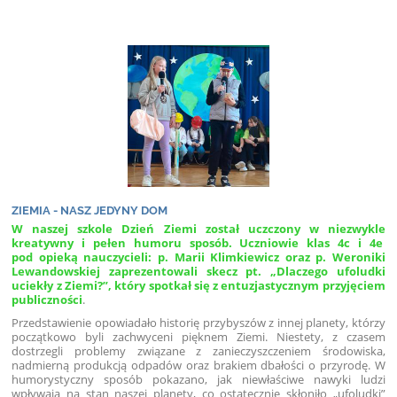
ZIEMIA - NASZ JEDYNY DOM
W naszej szkole Dzień Ziemi został uczczony w niezwykle
kreatywny i pełen humoru sposób. Uczniowie klas 4c i 4e
pod opieką nauczycieli: p. Marii Klimkiewicz oraz p. Weroniki
Lewandowskiej zaprezentowali skecz pt. „Dlaczego ufoludki
uciekły z Ziemi?”, który spotkał się z entuzjastycznym przyjęciem
publiczności
.
Przedstawienie opowiadało historię przybyszów z innej planety, którzy
początkowo byli zachwyceni pięknem Ziemi. Niestety, z czasem
dostrzegli problemy związane z zanieczyszczeniem środowiska,
nadmierną produkcją odpadów oraz brakiem dbałości o przyrodę. W
humorystyczny sposób pokazano, jak niewłaściwe nawyki ludzi
wpływają na stan naszej planety, co ostatecznie skłoniło „ufoludki”