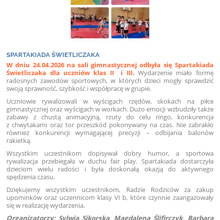
SPARTAKIADA ŚWIETLICZAKA
W dniu 24.04.2026 na sali gimnastycznej odbyła się Spartakiada
Świetliczaka dla uczniów klas II i III.
Wydarzenie miało formę
radosnych zawodów sportowych, w których dzieci mogły sprawdzić
swoją sprawność, szybkość i współpracę w grupie.
Uczniowie rywalizowali w wyścigach rzędów, skokach na piłce
gimnastycznej oraz wyścigach w workach. Dużo emocji wzbudziły także
zabawy z chustą animacyjną, rzuty do celu ringo, konkurencja
z chwytakami oraz tor przeszkód pokonywany na czas. Nie zabrakło
również konkurencji wymagającej precyzji – odbijania balonów
rakietką.
Wszystkim uczestnikom dopisywał dobry humor, a sportowa
rywalizacja przebiegała w duchu fair play. Spartakiada dostarczyła
dzieciom wielu radości i była doskonałą okazją do aktywnego
spędzenia czasu.
Dziękujemy wszystkim uczestnikom, Radzie Rodziców za zakup
upominków oraz uczennicom klasy VI b, które czynnie zaangażowały
się w realizację wydarzenia.
Organizatorzy: Sylwia Sikorska, Magdalena Ślifirczyk, Barbara