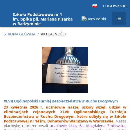
LOGOWANIE
Szkoła Podstawowa nr 1
im. ppłka pil. Mariana Pisarka
w Radzyminie
STRONA GŁÓWNA
/
AKTUALNOŚCI
Aktualności
XLVII Ogólnopolski Turniej Bezpieczeństwa w Ruchu Drogowym
23 kwietnia 2026 r.
uczniowie naszej szkoły wzięli udział w
eliminacjach rejonowych XLVII Ogólnopolskiego Turnieju
Bezpieczeństwa w Ruchu Drogowym, które odbyły się w Szkole
Podstawowej nr 14 im. Bohaterów Warszawy w Warszawie.
Naszą
placówkę reprezentowali
uczniowie klasy 6a: Magdalena Żmijewska,