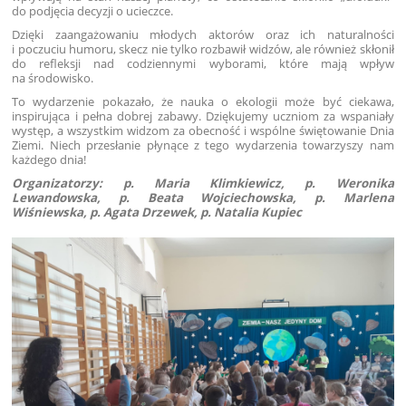
do podjęcia decyzji o ucieczce.
Dzięki zaangażowaniu młodych aktorów oraz ich naturalności
i poczuciu humoru, skecz nie tylko rozbawił widzów, ale również skłonił
do refleksji nad codziennymi wyborami, które mają wpływ
na środowisko.
To wydarzenie pokazało, że nauka o ekologii może być ciekawa,
inspirująca i pełna dobrej zabawy. Dziękujemy uczniom za wspaniały
występ, a wszystkim widzom za obecność i wspólne świętowanie Dnia
Ziemi. Niech przesłanie płynące z tego wydarzenia towarzyszy nam
każdego dnia!
Organizatorzy: p. Maria Klimkiewicz, p. Weronika
Lewandowska, p. Beata Wojciechowska, p. Marlena
Wiśniewska, p. Agata Drzewek, p. Natalia Kupiec