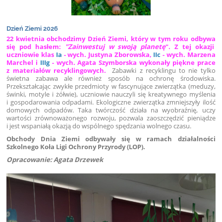
Dzień Ziemi 2026
22 kwietnia obchodzimy Dzień Ziemi, który w tym roku odbywa
się pod hasłem:
"Zainwestuj w swoją planetę
". Z tej okazji
uczniowie klas
Ia
- wych. Justyna Zborowska,
IIc
- wych. Marzena
Marchel i
IIIg
- wych. Agata Szymborska wykonały piękne prace
z materiałów recyklingowych.
Zabawki z recyklingu to nie tylko
świetna zabawa ale również sposób na ochronę środowiska.
Przekształcając zwykłe przedmioty w fascynujące zwierzątka (meduzy,
świnki, motyle i żółwie), uczniowie nauczyli się kreatywnego myślenia
i gospodarowania odpadami. Ekologiczne zwierzątka zmniejszyły ilość
domowych odpadów. Taka twórczość działa na wyobraźnię, uczy
wartości zrównoważonego rozwoju, pozwala zaoszczędzić pieniądze
i jest wspaniałą okazją do wspólnego spędzania wolnego czasu.
Obchody Dnia Ziemi odbywały się w ramach działalności
Szkolnego Koła Ligi Ochrony Przyrody (LOP).
Opracowanie: Agata Drzewek