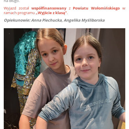
na długo.
Wyjazd został
współfinansowany
z
Powiatu Wołomińskiego
w
ramach programu
„Wyjście z klasą”
.
Opiekunowie: Anna Piechucka, Angelika Myśliborska