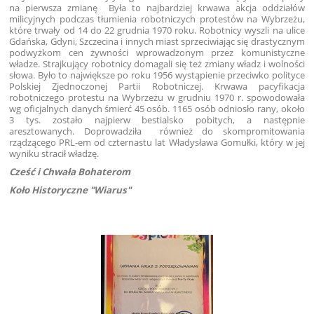
na pierwsza zmianę Była to najbardziej krwawa akcja oddziałów
milicyjnych podczas tłumienia robotniczych protestów na Wybrzeżu,
które trwały od 14 do 22 grudnia 1970 roku. Robotnicy wyszli na ulice
Gdańska, Gdyni, Szczecina i innych miast sprzeciwiając się drastycznym
podwyżkom cen żywności wprowadzonym przez komunistyczne
władze. Strajkujący robotnicy domagali się też zmiany władz i wolności
słowa.
Było to największe po roku 1956 wystąpienie przeciwko polityce
Polskiej Zjednoczonej Partii Robotniczej. Krwawa pacyfikacja
robotniczego protestu na Wybrzeżu w grudniu 1970 r. spowodowała
wg oficjalnych danych śmierć 45 osób. 1165 osób odniosło rany, około
3 tys. zostało najpierw bestialsko pobitych, a następnie
aresztowanych. Doprowadziła również do skompromitowania
rządzącego PRL-em od czternastu lat Władysława Gomułki, który w jej
wyniku stracił władzę.
Cześć i Chwała Bohaterom
Koło Historyczne "Wiarus"