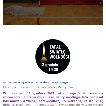
44. rocznica wprowadzenia stanu wojennego
Drodzy uczniowie, rodzice, mieszkańcy Radzymina!
W sobotę 13 grudnia 2025 roku przypada 44. rocznica
wprowadzenia stanu wojennego, który na długie lata pozbawił
nas marzeń o wolnej, sprawiedliwej i suwerennej Polsce.
W tę
mroźną, grudniową noc aresztowano i wtrącono do więzień tysiące