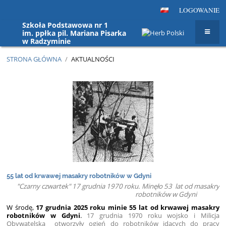
LOGOWANIE
Szkoła Podstawowa nr 1
im. ppłka pil. Mariana Pisarka
w Radzyminie
STRONA GŁÓWNA
/
AKTUALNOŚCI
Aktualności
55 lat od krwawej masakry robotników w Gdyni
"Czarny czwartek" 17 grudnia 1970 roku. Minęło 53 lat od masakry
robotników w Gdyni
W środę,
17 grudnia 2025 roku minie 55 lat od krwawej masakry
robotników w Gdyni
.
17 grudnia 1970 roku wojsko i Milicja
Obywatelska otworzyły ogień do robotników idących do pracy