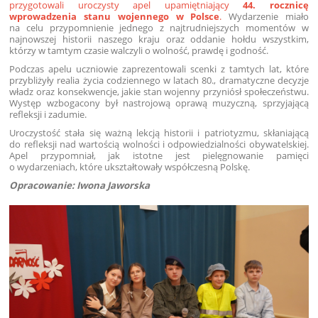
przygotowali uroczysty apel upamiętniający
44. rocznicę
wprowadzenia stanu wojennego w Polsce
.
Wydarzenie miało
na celu przypomnienie jednego z najtrudniejszych momentów w
najnowszej historii naszego kraju oraz oddanie hołdu wszystkim,
którzy w tamtym czasie walczyli o wolność, prawdę i godność.
Podczas apelu uczniowie zaprezentowali scenki z tamtych lat, które
przybliżyły realia życia codziennego w latach 80., dramatyczne decyzje
władz oraz konsekwencje, jakie stan wojenny przyniósł społeczeństwu.
Występ wzbogacony był nastrojową oprawą muzyczną, sprzyjającą
refleksji i zadumie.
Uroczystość stała się ważną lekcją historii i patriotyzmu, skłaniającą
do refleksji nad wartością wolności i odpowiedzialności obywatelskiej.
Apel przypomniał, jak istotne jest pielęgnowanie pamięci
o wydarzeniach, które ukształtowały współczesną Polskę.
Opracowanie: Iwona Jaworska