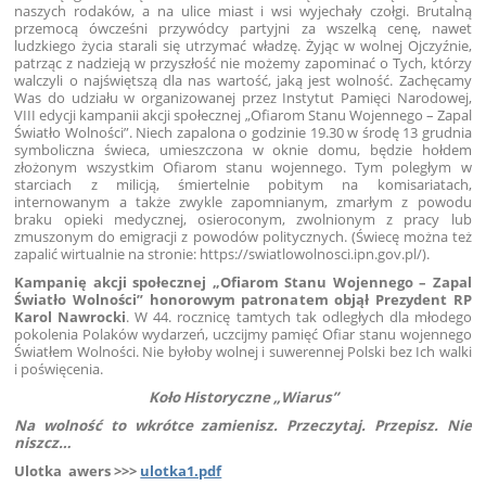
naszych rodaków, a na ulice miast i wsi wyjechały czołgi. Brutalną
przemocą ówcześni przywódcy partyjni za wszelką cenę, nawet
ludzkiego życia starali się utrzymać władzę. Żyjąc w wolnej Ojczyźnie,
patrząc z nadzieją w przyszłość nie możemy zapominać o Tych, którzy
walczyli o najświętszą dla nas wartość, jaką jest wolność. Zachęcamy
Was do udziału w organizowanej przez Instytut Pamięci Narodowej,
VIII edycji kampanii akcji społecznej „Ofiarom Stanu Wojennego – Zapal
Światło Wolności”. Niech zapalona o godzinie 19.30 w środę 13 grudnia
symboliczna świeca, umieszczona w oknie domu, będzie hołdem
złożonym wszystkim Ofiarom stanu wojennego. Tym poległym w
starciach z milicją, śmiertelnie pobitym na komisariatach,
internowanym a także zwykle zapomnianym, zmarłym z powodu
braku opieki medycznej, osieroconym, zwolnionym z pracy lub
zmuszonym do emigracji z powodów politycznych. (Świecę można też
zapalić wirtualnie na stronie: https://swiatlowolnosci.ipn.gov.pl/).
Kampanię akcji społecznej „Ofiarom Stanu Wojennego – Zapal
Światło Wolności” honorowym patronatem objął Prezydent RP
Karol Nawrocki
. W 44. rocznicę tamtych tak odległych dla młodego
pokolenia Polaków wydarzeń, uczcijmy pamięć Ofiar stanu wojennego
Światłem Wolności. Nie byłoby wolnej i suwerennej Polski bez Ich walki
i poświęcenia.
Koło Historyczne „Wiarus”
Na wolność to wkrótce zamienisz. Przeczytaj. Przepisz. Nie
niszcz…
Ulotka awers >>>
ulotka1.pdf