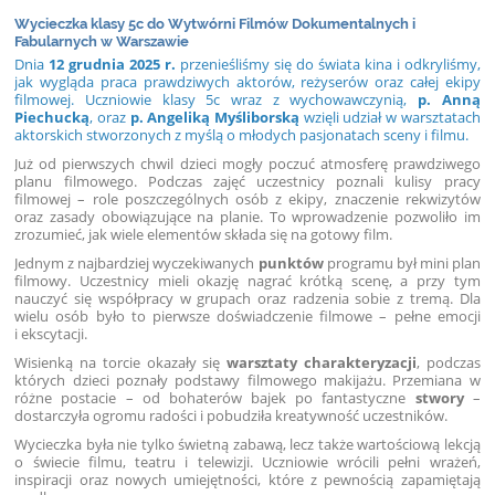
Wycieczka klasy 5c do Wytwórni Filmów Dokumentalnych i
Fabularnych w Warszawie
Dnia
12 grudnia 2025 r.
przenieśliśmy się do świata kina i odkryliśmy,
jak wygląda praca prawdziwych aktorów, reżyserów oraz całej ekipy
filmowej. Uczniowie klasy 5c wraz z wychowawczynią,
p. Anną
Piechucką
, oraz
p. Angeliką Myśliborską
wzięli udział w warsztatach
aktorskich stworzonych z myślą o młodych pasjonatach sceny i filmu.
Już od pierwszych chwil dzieci mogły poczuć atmosferę prawdziwego
planu filmowego. Podczas zajęć uczestnicy poznali kulisy pracy
filmowej – role poszczególnych osób z ekipy, znaczenie rekwizytów
oraz zasady obowiązujące na planie. To wprowadzenie pozwoliło im
zrozumieć, jak wiele elementów składa się na gotowy film.
Jednym z najbardziej wyczekiwanych
punktów
programu był mini plan
filmowy. Uczestnicy mieli okazję nagrać krótką scenę, a przy tym
nauczyć się współpracy w grupach oraz radzenia sobie z tremą. Dla
wielu osób było to pierwsze doświadczenie filmowe – pełne emocji
i ekscytacji.
Wisienką na torcie okazały się
warsztaty charakteryzacji
, podczas
których dzieci poznały podstawy filmowego makijażu. Przemiana w
różne postacie – od bohaterów bajek po fantastyczne
stwory
–
dostarczyła ogromu radości i pobudziła kreatywność uczestników.
Wycieczka była nie tylko świetną zabawą, lecz także wartościową lekcją
o świecie filmu, teatru i telewizji. Uczniowie wrócili pełni wrażeń,
inspiracji oraz nowych umiejętności, które z pewnością zapamiętają