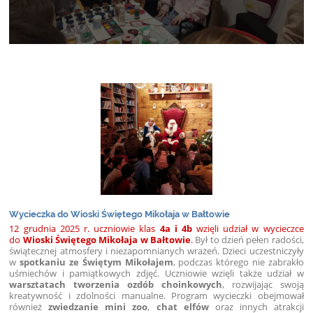
Wycieczka do Wioski Świętego Mikołaja w Bałtowie
12 grudnia 2025 r. uczniowie klas
4a i 4b
wzięli udział w wycieczce
do
Wioski Świętego Mikołaja w Bałtowie
.
Był to dzień pełen radości,
świątecznej atmosfery i niezapomnianych wrażeń. Dzieci uczestniczyły
w
spotkaniu ze Świętym Mikołajem
, podczas którego nie zabrakło
uśmiechów i pamiątkowych zdjęć. Uczniowie wzięli także udział w
warsztatach tworzenia ozdób choinkowych
, rozwijając swoją
kreatywność i zdolności manualne. Program wycieczki obejmował
również
zwiedzanie mini zoo
,
chat elfów
oraz innych atrakcji