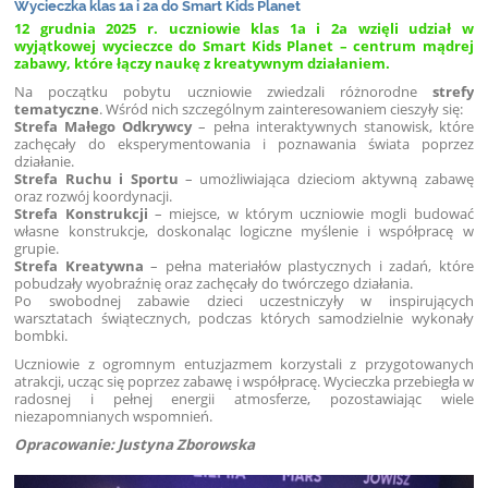
Wycieczka klas 1a i 2a do Smart Kids Planet
12 grudnia 2025 r. uczniowie klas 1a i 2a wzięli udział w
wyjątkowej wycieczce do Smart Kids Planet – centrum mądrej
zabawy, które łączy naukę z kreatywnym działaniem.
Na początku pobytu uczniowie zwiedzali różnorodne
strefy
tematyczne
. Wśród nich szczególnym zainteresowaniem cieszyły się:
Strefa Małego Odkrywcy
– pełna interaktywnych stanowisk, które
zachęcały do eksperymentowania i poznawania świata poprzez
działanie.
Strefa Ruchu i Sportu
– umożliwiająca dzieciom aktywną zabawę
oraz rozwój koordynacji.
Strefa Konstrukcji
– miejsce, w którym uczniowie mogli budować
własne konstrukcje, doskonaląc logiczne myślenie i współpracę w
grupie.
Strefa Kreatywna
– pełna materiałów plastycznych i zadań, które
pobudzały wyobraźnię oraz zachęcały do twórczego działania.
Po swobodnej zabawie dzieci uczestniczyły w inspirujących
warsztatach świątecznych, podczas których samodzielnie wykonały
bombki.
Uczniowie z ogromnym entuzjazmem korzystali z przygotowanych
atrakcji, ucząc się poprzez zabawę i współpracę. Wycieczka przebiegła w
radosnej i pełnej energii atmosferze, pozostawiając wiele
niezapomnianych wspomnień.
Opracowanie: Justyna Zborowska