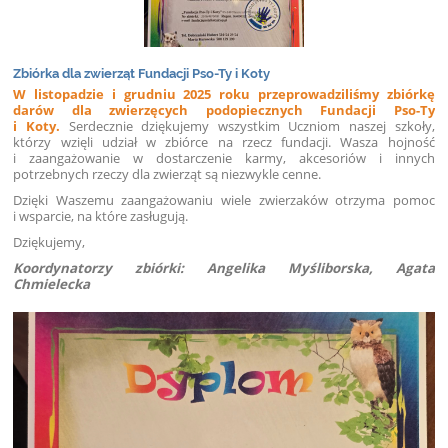
Zbiórka dla zwierząt Fundacji Pso-Ty i Koty
W listopadzie i grudniu 2025 roku przeprowadziliśmy zbiórkę
darów dla zwierzęcych podopiecznych Fundacji Pso-Ty
i Koty.
Serdecznie dziękujemy wszystkim Uczniom naszej szkoły,
którzy wzięli udział w zbiórce na rzecz fundacji.
Wasza hojność
i zaangażowanie w dostarczenie karmy, akcesoriów i innych
potrzebnych rzeczy dla zwierząt są niezwykle cenne.
Dzięki Waszemu zaangażowaniu wiele zwierzaków otrzyma pomoc
i wsparcie, na które zasługują.
Dziękujemy,
Koordynatorzy zbiórki: Angelika Myśliborska,
Agata
Chmielecka