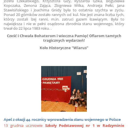
Józefa Czekalskiego, Krzysztofa Gizy, Ryszarda Gzika, Bogusława
Kopczaka, Zenona Zająca, Zbigniewa Wilka, Andrzeja Pełki, Jana
Stawisińskiego i Joachima Gnidy była to ostatnia szychta w życiu.
Ponad 20 górników zostało rannych od kul. Nie jest znana liczba tych,
którzy zostali lżej ranni, m.in. zatruci gazem łzawiącym. Była to
największa i nie w pełni osądzona zbrodnia stanu wojennego, który
trwał do 22 lipca 1983 roku. .
Cześć i Chwała Bohaterom i wieczna Pamięć Ofiarom tamtych
tragicznych wydarzeń!
Koło Historyczne "Wiarus”
Apel z okazji 44. rocznicy wprowadzenia stanu wojennego w Polsce
13 grudnia uczniowie
Szkoły Podstawowej nr 1 w Radzyminie