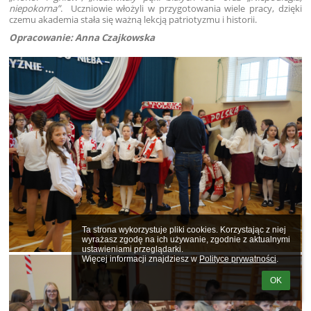
niepokorna”
. Uczniowie włożyli w przygotowania wiele pracy, dzięki
czemu akademia stała się ważną lekcją patriotyzmu i historii.
Opracowanie: Anna Czajkowska
Ta strona wykorzystuje pliki cookies. Korzystając z niej 
wyrażasz zgodę na ich używanie, zgodnie z aktualnymi 
ustawieniami przeglądarki.

Więcej informacji znajdziesz w 
Polityce prywatności
.
OK