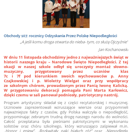
Obchody 107. rocznicy Odzyskania Przez Polskę Niepodległości
„A jeśli komu droga otwarta do nieba- tym, co służą Ojczyźnie”
Jan Kochanowski
W dniu 11 listopada obchodzimy jedno z najważniejszych świąt w
historii naszego kraju – Narodowe Święto Niepodległości. Z tej
okazji w naszej szkole odbył się uroczysty montaż słowno-
muzyczny, przygotowany przez uczniów klas
7c i 7f pod kierunkiem swoich wychowawców p. Anny
Czajkowskiej i p. Wioletty Wielgat oraz przy współpracy
ze szkolnym chórem, prowadzonym przez Panią Iwonę Kalicką.
W przygotowaniu dekoracji pomagała Pani Marta Karłowicz,
dzięki czemu w sali panował podniosły, patriotyczny nastrój.
Program artystyczny składał się z części recytatorskiej i muzycznej.
Uczniowie zaprezentowali wzruszające wiersze oraz przypomnieli
najważniejsze fakty z czasów, gdy Polska walczyła o niepodległość,
przypominając zebranym trudną drogę naszego narodu do wolności.
Całość przeplatana była pieśniami patriotycznymi w wykonaniu
solistów oraz chóru szkolnego, który wzruszająco zaśpiewał m.in.
„Honor i gniew”
,
„Rozkwitały pąki białych róż”
oraz
„Niepodległa,