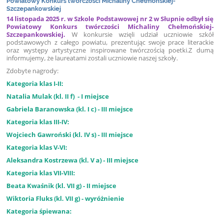
Powiatowy Konkurs twórczości Michaliny Chełmońskiej-
Szczepankowskiej
14 listopada 2025 r. w Szkole Podstawowej nr 2 w Słupnie odbył się
Powiatowy Konkurs twórczości Michaliny Chełmońskiej-
Szczepankowskiej.
W konkursie wzięli udział uczniowie szkół
podstawowych z całego powiatu, prezentując swoje prace literackie
oraz występy artystyczne inspirowane twórczością poetki.Z dumą
informujemy, że laureatami zostali uczniowie naszej szkoły.
Zdobyte nagrody:
Kategoria klas I-II:
Natalia Mulak (kl. II f) - I miejsce
Gabriela Baranowska (kl. I c) - III miejsce
Kategoria klas III-IV:
Wojciech Gawroński (kl. IV s) - III miejsce
Kategoria klas V-VI:
Aleksandra Kostrzewa (kl. V a) - III miejsce
Kategoria klas VII-VIII:
Beata Kwaśnik (kl. VII g) - II miejsce
Wiktoria Fluks (kl. VII g) - wyróżnienie
Kategoria śpiewana: