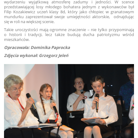
wydarzeniu wyjątkową atmosferę zadumy i jedności. W scence
przedstawiającej losy młodego bohatera jednym z wykonawców był
Filip Kozakiewicz uczeń klasy 8d, który jako chłopiec w granatowym
mundurku zaprezentował swoje umiejętności aktorskie, odnajdując
się w roli na większej scenie.
Takie uroczystości mają ogromne znaczenie – nie tylko przypominają
o historii i tradycji, lecz także budują ducha patriotyzmu wśród
mieszkańców.
Opracowała: Dominika Paprocka
Zdjęcia wykonał: Grzegorz Jeleń