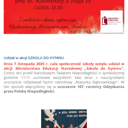
Udział w akcji SZKOŁA DO HYMNU
Dnia 7 listopada 2025 r. cała społeczność szkoły wzięła udział w
akcji Ministerstwa Edukacji Narodowej „Szkoła do hymnu”.
Cztery dni przed Narodowym Świętem Niepodległości o symbolicznej
godzinie 11:11 uczniowie wszystkich klas wraz z nauczycielami
uroczyście odśpiewali hymn narodowy „Mazurka Dąbrowskiego”. W
ten sposób włączyliśmy się w
uczczenie 107. rocznicy Odzyskania
przez Polskę Niepodległości
.