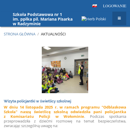
LOGOWANIE
Szkoła Podstawowa nr 1
im. ppłka pil. Mariana Pisarka
w Radzyminie
STRONA GŁÓWNA
/
AKTUALNOŚCI
Aktualności
Wizyta policjantki w świetlicy szkolnej
W dniu 14 listopada 2025 r. w ramach programu "Odblaskowa
Szkoła" naszą świetlicę szkolną odwiedziła pani policjantka
z Komisariatu Policji w Wołominie
. Podczas spotkania
przeprowadziła z dziećmi rozmowę na temat bezpieczeństwa,
zwracając szczególną uwagę na: