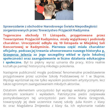
Sprawozdanie z obchodów Narodowego Święta Niepodległości
zorganizowanych przez Towarzystwo Przyjaciół Radzymina
Tegoroczne obchody 11 Listopada, przygotowane przez
Towarzystwo Przyjaciół Radzymina, miały wyjątkowy i podniosły
charakter. Uroczystość odbyła się 10 listopada w Miejskiej Sali
Koncertowej w Radzyminie.
Pierwsza część miała charakter
oficjalny, podczas jej trwania uhonorowano naszego historyka
p.
Grzegorza Jelenia
za jego szczególny wkład w życie lokalnej
społeczności oraz zaangażowanie w liczne działania edukacyjne
i społeczne.
Był to piękny wyraz uznania dla pracy, która realnie
kształtuje pamięć historyczną młodego pokolenia.
Następnie publiczność mogła podziwiać fenomenalne przedstawienie
przygotowane przez uczniów Szkoły Podstawowej nr 1 w Słupnie.
Występ wyróżniał się nie tylko wysokim poziomem artystycznym, lecz
także ogromnym zaangażowaniem młodych aktorów.
Ostatnim elementem uroczystości był występ wokalny przeplatany
drobnymi scenkami i wykładem. Patriotyczne pieśni zaśpiewała
pomysłodawczyni tej uroczystości pani Anna Maria Grzegorek,
towarzyszyły jej dwie uczennice naszej szkoły -Julia Kosim z klasy
6c oraz Magdalena Żmijewska z klasy 6a. Ich wykonanie nadało