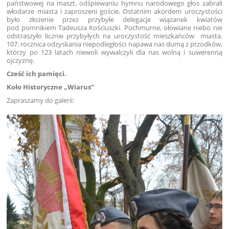
państwowej na maszt, odśpiewaniu hymnu narodowego głos zabrali
włodarze miasta i zaproszeni goście. Ostatnim akordem uroczystości
było złożenie przez przybyłe delegacje wiązanek kwiatów
pod pomnikiem Tadeusza Kościuszki. Pochmurne, ołowiane niebo nie
odstraszyło licznie przybyłych na uroczystość mieszkańców miasta.
107. rocznica odzyskania niepodległości napawa nas dumą z przodków,
którzy po 123 latach niewoli wywalczyli dla nas wolną i suwerenną
ojczyznę.
Cześć ich pamięci.
Koło Historyczne „Wiarus”
Zapraszamy do galerii: