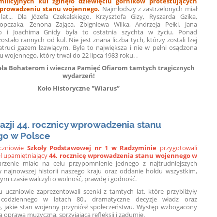
milicyjnych kul zginęło dziewięciu górników protestujących
prowadzeniu stanu wojennego.
Najmłodszy z zastrzelonych miał
lat... Dla Józefa Czekalskiego, Krzysztofa Gizy, Ryszarda Gzika,
pczaka, Zenona Zająca, Zbigniewa Wilka, Andrzeja Pełki, Jana
ego i Joachima Gnidy była to ostatnia szychta w życiu. Ponad
stało rannych od kul. Nie jest znana liczba tych, którzy zostali lżej
zatruci gazem łzawiącym. Była to największa i nie w pełni osądzona
u wojennego, który trwał do 22 lipca 1983 roku. .
ała Bohaterom i wieczna Pamięć Ofiarom tamtych tragicznych
wydarzeń!
Koło Historyczne "Wiarus”
kazji 44. rocznicy wprowadzenia stanu
o w Polsce
uczniowie
Szkoły Podstawowej nr 1 w Radzyminie
przygotowali
l upamiętniający
44. rocznicę wprowadzenia stanu wojennego w
zenie miało na celu przypomnienie jednego z najtrudniejszych
ajnowszej historii naszego kraju oraz oddanie hołdu wszystkim,
ym czasie walczyli o wolność, prawdę i godność.
 uczniowie zaprezentowali scenki z tamtych lat, które przybliżyły
a codziennego w latach 80., dramatyczne decyzje władz oraz
, jakie stan wojenny przyniósł społeczeństwu. Występ wzbogacony
ą oprawą muzyczną, sprzyjającą refleksji i zadumie.