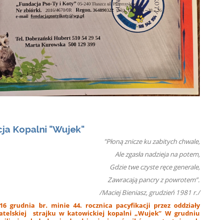
cja Kopalni "Wujek"
"Płoną znicze ku zabitych chwale,
Ale zgasła nadzieja na potem,
Gdzie twe czyste ręce generale,
Zawracają pancry z powrotem”.
/Maciej Bieniasz, grudzień 1981 r./
6 grudnia br. minie 44. rocznica pacyfikacji przez oddziały
watelskiej strajku w katowickiej kopalni „Wujek” W grudniu