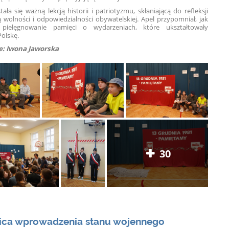
ała się ważną lekcją historii i patriotyzmu, skłaniającą do refleksji
 wolności i odpowiedzialności obywatelskiej. Apel przypomniał, jak
t pielęgnowanie pamięci o wydarzeniach, które ukształtowały
olskę.
: Iwona Jaworska
30
nica wprowadzenia stanu wojennego