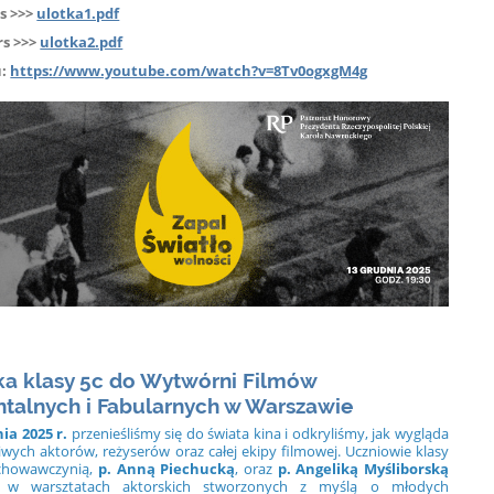
s >>>
ulotka1.pdf
rs >>>
ulotka2.pdf
u:
https://www.youtube.com/watch?v=8Tv0ogxgM4g
a klasy 5c do Wytwórni Filmów
alnych i Fabularnych w Warszawie
ia 2025 r.
przenieśliśmy się do świata kina i odkryliśmy, jak wygląda
wych aktorów, reżyserów oraz całej ekipy filmowej. Uczniowie klasy
chowawczynią,
p. Anną Piechucką
, oraz
p. Angeliką Myśliborską
ał w warsztatach aktorskich stworzonych z myślą o młodych