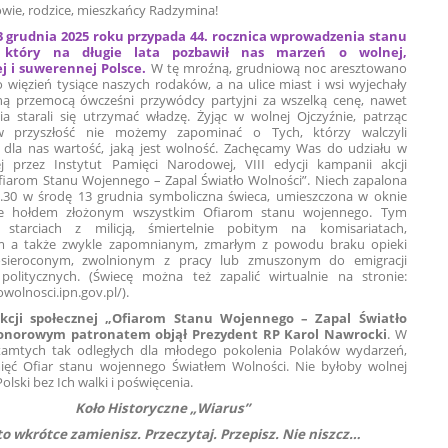
wie, rodzice, mieszkańcy Radzymina!
 grudnia 2025 roku przypada 44. rocznica wprowadzenia stanu
 który na długie lata pozbawił nas marzeń o wolnej,
j i suwerennej Polsce.
W tę mroźną, grudniową noc aresztowano
 więzień tysiące naszych rodaków, a na ulice miast i wsi wyjechały
alną przemocą ówcześni przywódcy partyjni za wszelką cenę, nawet
ia starali się utrzymać władzę. Żyjąc w wolnej Ojczyźnie, patrząc
w przyszłość nie możemy zapominać o Tych, którzy walczyli
ą dla nas wartość, jaką jest wolność. Zachęcamy Was do udziału w
j przez Instytut Pamięci Narodowej, VIII edycji kampanii akcji
fiarom Stanu Wojennego – Zapal Światło Wolności”. Niech zapalona
9.30 w środę 13 grudnia symboliczna świeca, umieszczona w oknie
e hołdem złożonym wszystkim Ofiarom stanu wojennego. Tym
starciach z milicją, śmiertelnie pobitym na komisariatach,
m a także zwykle zapomnianym, zmarłym z powodu braku opieki
osieroconym, zwolnionym z pracy lub zmuszonym do emigracji
litycznych. (Świecę można też zapalić wirtualnie na stronie:
owolnosci.ipn.gov.pl/).
cji społecznej „Ofiarom Stanu Wojennego – Zapal Światło
onorowym patronatem objął Prezydent RP Karol Nawrocki
. W
 tamtych tak odległych dla młodego pokolenia Polaków wydarzeń,
ięć Ofiar stanu wojennego Światłem Wolności. Nie byłoby wolnej
olski bez Ich walki i poświęcenia.
Koło Historyczne „Wiarus”
o wkrótce zamienisz. Przeczytaj. Przepisz. Nie niszcz…