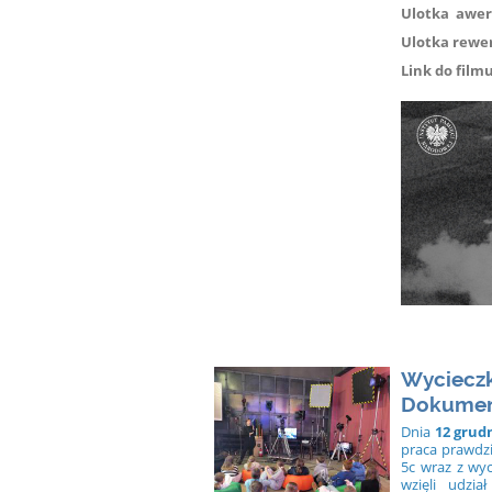
Ulotka awer
Ulotka rewe
Link do film
Wycieczk
Dokument
Dnia
12 grudn
praca prawdzi
5c wraz z wy
wzięli udzi