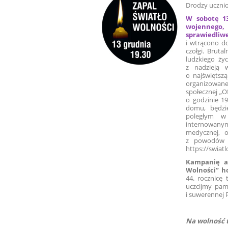
Drodzy ucznio
W sobotę 13
wojennego,
sprawiedliwe
i wtrącono do
czołgi. Brut
ludzkiego życ
z nadzieją 
o najświętsz
organizowane
społecznej „O
o godzinie 1
domu, będzi
poległym w 
internowany
medycznej, 
z powodów po
https://swiatl
Kampanię ak
Wolności” h
44. rocznicę
uczcijmy pam
i suwerennej P
Na wolność t