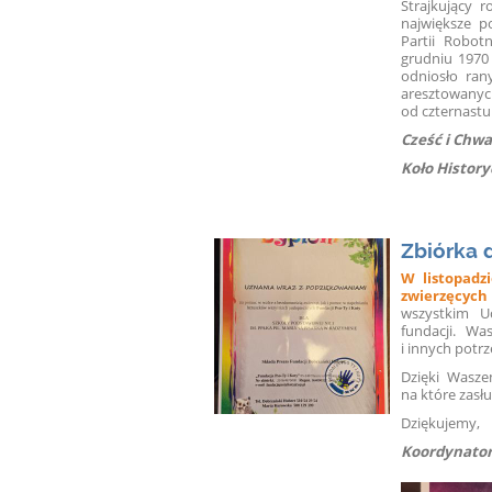
Strajkujący r
największe p
Partii Robot
grudniu 1970
odniosło rany
aresztowanyc
od czternastu 
Cześć i Chw
Koło Histor
Zbiórka d
W listopadz
zwierzęcych
wszystkim Uc
fundacji.
Was
i innych potr
Dzięki Wasz
na które zasłu
Dziękujemy,
Koordynatorz