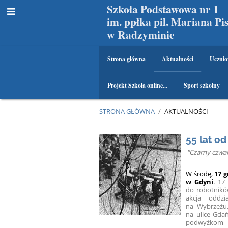
Szkoła Podstawowa nr 1
im. ppłka pil. Mariana Pi
w Radzyminie
Strona główna
Aktualności
Ucznio
Projekt Szkoła online...
Sport szkolny
STRONA GŁÓWNA
/
AKTUALNOŚCI
Aktualności
55 lat o
"Czarny czwa
W środę,
17 
w Gdyni
.
17 
do robotnikó
akcja oddzi
na Wybrzeżu,
na ulice Gdań
podwyżkom 