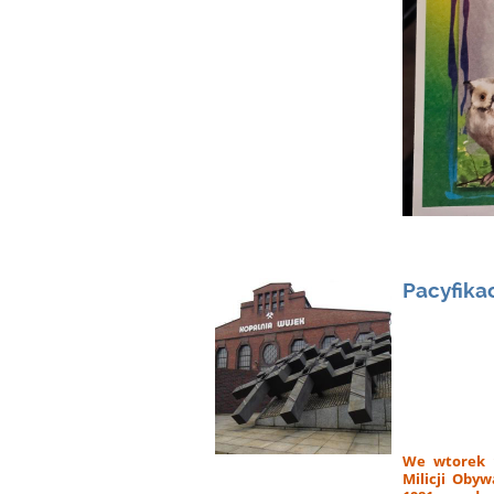
Pacyfika
We wtorek 1
Milicji Oby