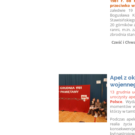
1981 r. od 
przeciwko w
zaledwie 19 
Bogusława Ko
Stawisiński
20 górników zo
ranni, m.in. 
zbrodnia stan
Cześć i Chw
Apel z o
wojenneg
13 grudnia 
uroczysty ape
Polsce
.
Wydar
momentów w n
którzy w tamt
Podczas apelu
realia życi
konsekwencje
był nastrojow