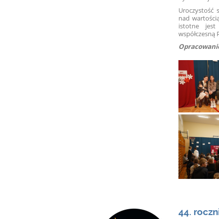
Uroczystość st
nad wartością
istotne jes
współczesną P
Opracowanie
44. rocz