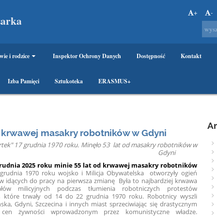
+
-
sarka
wie i rodzice
Inspektor Ochrony Danych
Dostępność
Kontakt
Izba Pamięci
Sztukoteka
ERASMUS+
A
d krwawej masakry robotników w Gdyni
rtek" 17 grudnia 1970 roku. Minęło 53 lat od masakry robotników w
Gdyni
grudnia 2025 roku minie 55 lat od krwawej masakry robotników
grudnia 1970 roku wojsko i Milicja Obywatelska otworzyły ogień
w idących do pracy na pierwsza zmianę Była to najbardziej krwawa
ałów milicyjnych podczas tłumienia robotniczych protestów
 które trwały od 14 do 22 grudnia 1970 roku. Robotnicy wyszli
ska, Gdyni, Szczecina i innych miast sprzeciwiając się drastycznym
cen żywności wprowadzonym przez komunistyczne władze.