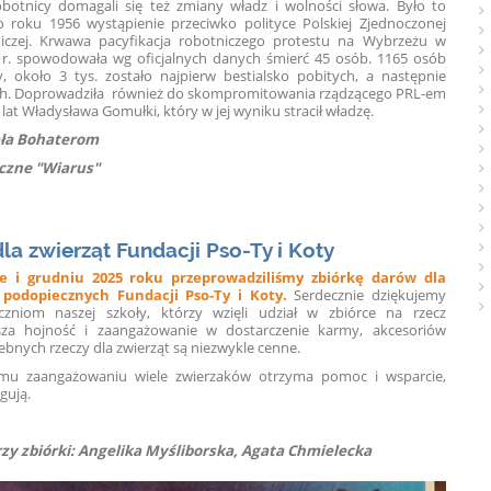
obotnicy domagali się też zmiany władz i wolności słowa.
Było to
o roku 1956 wystąpienie przeciwko polityce Polskiej Zjednoczonej
niczej. Krwawa pacyfikacja robotniczego protestu na Wybrzeżu w
 r. spowodowała wg oficjalnych danych śmierć 45 osób. 1165 osób
, około 3 tys. zostało najpierw bestialsko pobitych, a następnie
h. Doprowadziła również do skompromitowania rządzącego PRL-em
lat Władysława Gomułki, który w jej wyniku stracił władzę.
ała Bohaterom
yczne "Wiarus"
la zwierząt Fundacji Pso-Ty i Koty
ie i grudniu 2025 roku przeprowadziliśmy zbiórkę darów dla
 podopiecznych Fundacji Pso-Ty i Koty.
Serdecznie dziękujemy
zniom naszej szkoły, którzy wzięli udział w zbiórce na rzecz
za hojność i zaangażowanie w dostarczenie karmy, akcesoriów
zebnych rzeczy dla zwierząt są niezwykle cenne.
emu zaangażowaniu wiele zwierzaków otrzyma pomoc i wsparcie,
gują.
y zbiórki: Angelika Myśliborska,
Agata Chmielecka