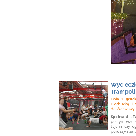
Wycieczk
Trampoli
Dnia
3 grud
Piechucką i 
do Warszawy, 
Spektakl „T
pełnym wzrusz
tajemniczy o
poruszyła zar