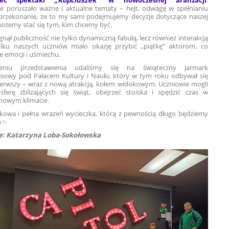
zeć spektakl
„Kopciuszek”
w nowoczesnej aranżacji
.
ie poruszało ważne i aktualne tematy – hejt, odwagę w spełnianiu
przekonanie, że to my sami podejmujemy decyzje dotyczące naszej
 możemy stać się tym, kim chcemy być.
gnął publiczność nie tylko dynamiczną fabułą, lecz również interakcją
ilku naszych uczniów miało okazję przybić „piątkę” aktorom, co
e emocji i uśmiechu.
eniu przedstawienia udaliśmy się na świąteczny Jarmark
iowy pod Pałacem Kultury i Nauki, który w tym roku odbywał się
ierwszy – wraz z nową atrakcją, kołem widokowym. Uczniowie mogli
ferę zbliżających się świąt, obejrzeć stoiska i spędzić czas w
mowym klimacie.
tkowa i pełna wrażeń wycieczka, którą z pewnością długo będziemy
🎄✨
: Katarzyna Loba-Sokołowska