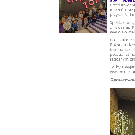
aby obejr
Przedstawien
marzeń oraz 
przyszłości i
Spektakl wcią
z widzami. K
wywołało wiel
Po zakończ
Bożonarodzen
tam po raz p
poczuć atmos
radosnym, zi
To była wyją
wspominać! 
Opracowanie