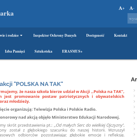
+
-
sarka
wie i rodzice
Inspektor Ochrony Danych
Dostępność
Kontakt
Izba Pamięci
Sztukoteka
ERASMUS+
A
 akcji "POLSKA NA TAK"
mujemy, że nasza szkoła bierze udział w Akcji ,,Polska na TAK’’,
m jest promowanie postaw patriotycznych i obywatelskich
 oraz młodzieży.
cie organizują: Telewizja Polska i Polskie Radio.
norowy nad akcją objęło Ministerstwo Edukacji Narodowej.
my skrót przedstawienia pt.:
,,Od małych Serc do wielkiej Ojczyzny’
’,
ony został z głębokiego szacunku do naszej historii. Wzruszył
asowych odbiorców pozostawiając głębokie emocje i refleksję.