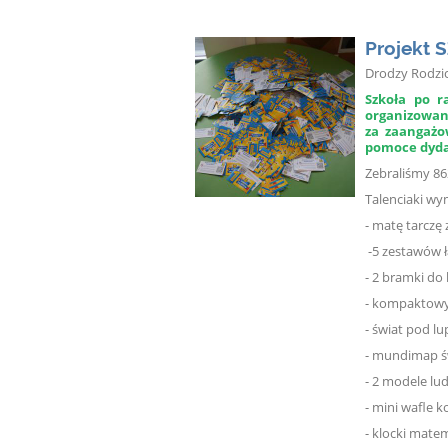
Projekt
Drodzy Rodzic
Szkoła po r
organizow
za zaangażo
pomoce dyda
Zebraliśmy 86
Talenciaki wy
- matę tarczę
-5 zestawów ł
- 2 bramki do
- kompaktowy
- świat pod l
- mundimap ś
- 2 modele lu
- mini wafle 
- klocki mate