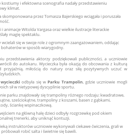
 kostiumy i efektowna scenografia nadały przedstawieniu
owy klimat.
 skomponowana przez Tomasza Bajerskiego wciągała i poruszała
ność.
 i animacje Witolda Vargasa oraz wielkie ilustracje literackie
ślały magię spektaklu.
y wcielali się w swoje role z ogromnym zaangażowaniem, oddając
 bohaterów w sposób wiarygodny.
iu przedstawienia aktorzy podziękowali publiczności, a uczniowie
wrócili do autokaru. Wycieczka była okazją do obcowania z kulturą
nad przyjaźnią, miłością do natury oraz siłą pozytywnych uczuć w
dzyludzkich.
 wycieczki
odbyła się w
Parku Trampolin
, gdzie uczniowie mogli
ich sił w nietypowej dyscyplinie sportu.
enie parku znajdowały się trampoliny różnego rodzaju: kwadratowe,
kątne, sześciokątne, trampoliny z koszami, basen z gąbkami,
kody, ściankę wspinaczkową.
wejściem na główną halę dzieci odbyły rozgrzewkę pod okiem
onalnej trenerki, aby uniknąć kontuzji.
ieką instruktorów uczniowie wykonywali ciekawe ćwiczenia, grali w
, próbowali robić salta i świetnie się bawili.