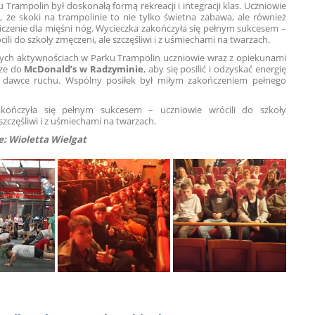
 Trampolin był doskonałą formą rekreacji i integracji klas. Uczniowie
ę, że skoki na trampolinie to nie tylko świetna zabawa, ale również
czenie dla mięśni nóg. Wycieczka zakończyła się pełnym sukcesem –
ili do szkoły zmęczeni, ale szczęśliwi i z uśmiechami na twarzach.
ych aktywnościach w Parku Trampolin uczniowie wraz z opiekunami
cze do
McDonald’s w Radzyminie
, aby się posilić i odzyskać energię
 dawce ruchu. Wspólny posiłek był miłym zakończeniem pełnego
akończyła się pełnym sukcesem – uczniowie wrócili do szkoły
szczęśliwi i z uśmiechami na twarzach.
: Wioletta Wielgat