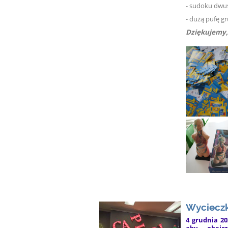
- sudoku dwus
- dużą pufę gr
Dziękujemy,
Wycieczk
4 grudnia 20