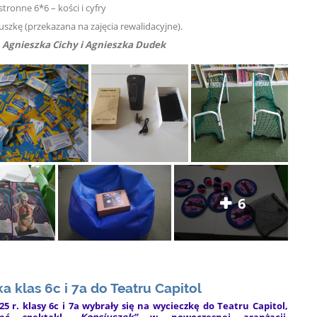
tronne 6*6 – kości i cyfry
uszkę (przekazana na zajęcia rewalidacyjne).
 Agnieszka Cichy i Agnieszka Dudek
6
a klas 6c i 7a do Teatru Capitol
25 r. klasy 6c i 7a wybrały się na wycieczkę do Teatru Capitol,