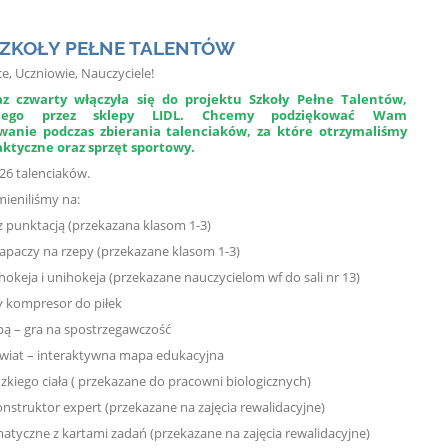
 SZKOŁY PEŁNE TALENTÓW
e, Uczniowie, Nauczyciele!
az czwarty włączyła się do projektu Szkoły Pełne Talentów,
anego przez sklepy LIDL. Chcemy podziękować Wam
wanie podczas zbierania talenciaków, za które otrzymaliśmy
ktyczne oraz sprzęt sportowy.
26 talenciaków.
mieniliśmy na:
 z punktacją (przekazana klasom 1-3)
apaczy na rzepy (przekazane klasom 1-3)
 hokeja i unihokeja (przekazane nauczycielom wf do sali nr 13)
 kompresor do piłek
upą – gra na spostrzegawczość
wiat – interaktywna mapa edukacyjna
dzkiego ciała ( przekazane do pracowni biologicznych)
konstruktor expert (przekazane na zajęcia rewalidacyjne)
matyczne z kartami zadań (przekazane na zajęcia rewalidacyjne)