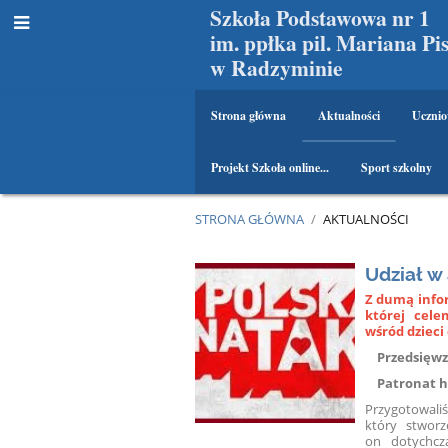
Szkoła Podstawowa nr 1
im. ppłka pil. Mariana Pi
w Radzyminie
Strona główna
Aktualności
Ucznio
Projekt Szkoła online...
Sport szkolny
STRONA GŁÓWNA
/
AKTUALNOŚCI
Aktualności
Udział w
Z dumą infor
której cele
wśród dzieci
Przedsięwzię
Patronat ho
Przygotowaliś
który stworz
on dotychcz