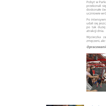
Pobyt w Parku
przekonali si
doskonałe ćwi
uczniowie wróc
Po intensywn
udali się jesz
po tak dużej
atrakcji dnia.
Wycieczka z
zmęczeni, ale 
Opracowanie