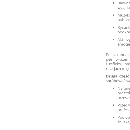
Barwne
wyjątk
Muzyka
publicz
Rysunki
podkre
Aktorz
emocje
Po zakończen
pełni wrażeń 
i refleksji 
relacjach mię
Druga część
spróbować swo
Na ter
prosto
przesz
Przed 
profesj
Pod op
zbijaka