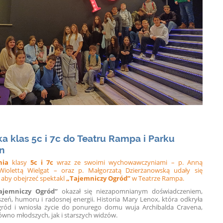
a klas 5c i 7c do Teatru Rampa i Parku
n
nia
klasy
5c i 7c
wraz ze swoimi wychowawczyniami – p. Anną
Wiolettą Wielgat – oraz p. Małgorzatą Dzierżanowską udały się
aby obejrzeć spektakl
„Tajemniczy Ogród”
w Teatrze Rampa.
ajemniczy Ogród”
okazał się niezapomnianym doświadczeniem,
eń, humoru i radosnej energii. Historia Mary Lenox, która odkryła
gród i wniosła życie do ponurego domu wuja Archibalda Cravena,
ówno młodszych, jak i starszych widzów.