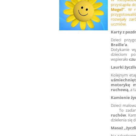
przystąpiła 
Mogel”
. W 
przygotowaliś
rozwijały za
uczniów.
Karty z pozd
Dzieci przy
Braille’a
.
Dotykanie w
dzieciom po
wspierało
czu
Laurki życzl
Kolejnym eta
uśmiechnię
motorykę m
ruchową
, a 
Kamienie życ
Dzieci malowa
To zadanie
ruchów
. Ka
dzielenia się
Masaż „życzl
Na zakończen