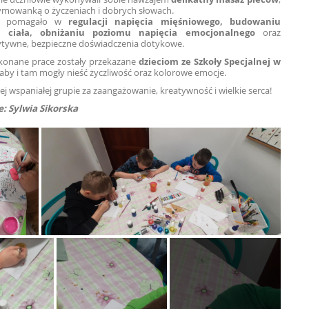
ymowanką o życzeniach i dobrych słowach.
to pomagało w
regulacji napięcia mięśniowego, budowaniu
i ciała, obniżaniu poziomu napięcia emocjonalnego
oraz
zytywne, bezpieczne doświadczenia dotykowe.
konane prace zostały przekazane
dzieciom ze Szkoły Specjalnej w
 aby i tam mogły nieść życzliwość oraz kolorowe emocje.
ej wspaniałej grupie za zaangażowanie, kreatywność i wielkie serca!
: Sylwia Sikorska