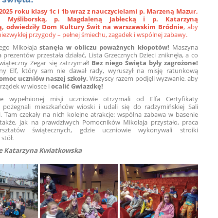
 2025 roku klasy 1c i 1b wraz z nauczycielami p. Marzeną Mazur,
ą Myśliborską, p. Magdaleną Jabłecką i p. Katarzyną
, odwiedziły Dom Kultury Świt na warszawskim Bródnie
, aby
iezwykłej przygody – pełnej śmiechu, zagadek i wspólnej zabawy.
ego Mikołaja
stanęła w obliczu poważnych kłopotów!
Maszyna
prezentów przestała działać, Lista Grzecznych Dzieci zniknęła, a co
wiąteczny Zegar się zatrzymał!
Bez niego Święta były zagrożone!
lny Elf, który sam nie dawał rady, wyruszył na misję ratunkową
pomoc uczniów naszej szkoły.
Wszyscy razem podjęli wyzwanie, aby
rządek w wiosce i
ocalić Gwiazdkę!
e wypełnionej misji uczniowie otrzymali od Elfa Certyfikaty
pożegnali mieszkańców wioski i udali się do radzymińskiej Sali
. Tam czekały na nich kolejne atrakcje: wspólna zabawa w basenie
 także, jak na prawdziwych Pomocników Mikołaja przystało, praca
sztatów świątecznych, gdzie uczniowie wykonywali stroiki
stół.
e Katarzyna Kwiatkowska