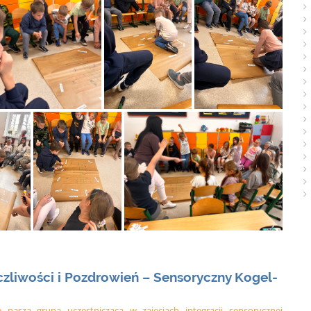
czliwości i Pozdrowień – Sensoryczny Kogel-
e nasza grupa uczestnicząca w zajęciach integracji sensorycznej