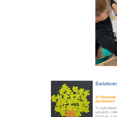
Światowy
21 listopada
Życzliwości!
To była ideal
uśmiech, mił
kosztuje, a po