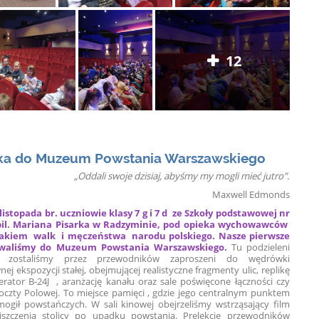
12
ka do Muzeum Powstania Warszawskiego
„Oddali swoje dzisiaj, abyśmy my mogli mieć jutro".
Maxwell Edmonds
listopada br. uczniowie klasy 7 g i 7 d ze Szkoły podstawowej nr
 pil. Mariana Pisarka w Radzyminie, pod opieka wychowawców
zlakiem walk i męczeństwa narodu polskiego. Nasze pierwsze
owaliśmy do Muzeum Powstania Warszawskiego.
Tu podzieleni
ostaliśmy przez przewodników zaproszeni do wędrówki
ej ekspozycji stałej, obejmującej realistyczne fragmenty ulic, replikę
rator B-24J , aranżację kanału oraz sale poświęcone łączności czy
Poczty Polowej. To miejsce pamięci , gdzie jego centralnym punktem
ogił powstańczych. W sali kinowej obejrzeliśmy wstrząsający film
iszczenia stolicy po upadku powstania. Prelekcje przewodników