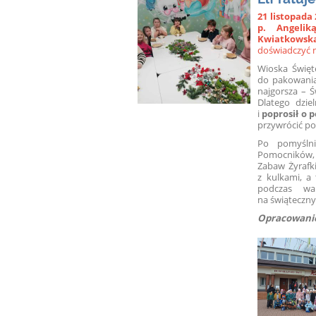
21 listopada
p. Angelik
Kwiatkowską
doświadczyć n
Wioska Święt
do pakowania 
najgorsza – Ś
Dlatego dzie
i
poprosił o 
przywrócić po
Po pomyślni
Pomocników, 
Zabaw Żyrafki
z kulkami, a
podczas war
na świąteczny 
Opracowani