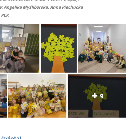
: Angelika Myśliborska, Anna Piechucka
o PCK
9
e święta!