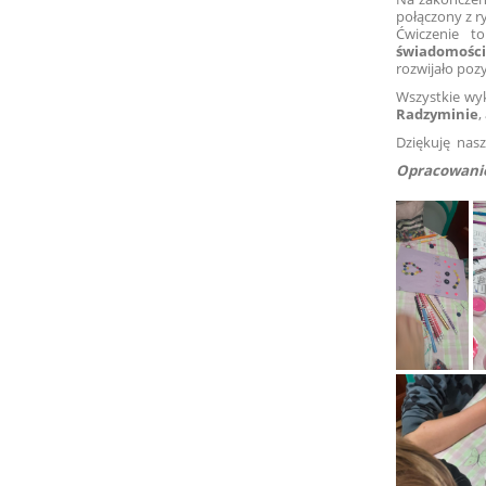
połączony z r
Ćwiczenie 
świadomośc
rozwijało po
Wszystkie wy
Radzyminie
,
Dziękuję nasz
Opracowanie