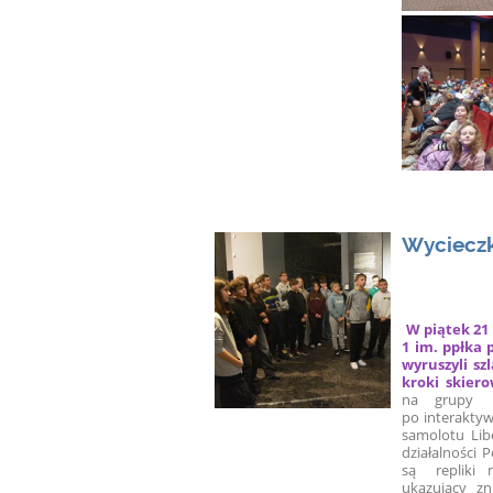
Wyciecz
W piątek 21 
1 im. ppłka
wyruszyli s
kroki skier
na grupy z
po interaktywn
samolotu Libe
działalności 
są repliki m
ukazujący zn