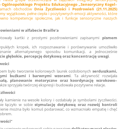
do
Ogólnopolskiego Projektu Edukacyjnego „Sensoryczny Kogel–
ramach obchodów
Dnia Życzliwości i Pozdrowień (21.11.2025)
my wyjątkowe, pełne ciepła i pozytywnych emocji aktywności, które
równo kompetencje społeczne, jak i funkcje sensoryczne naszych
rowieniami w alfabecie Braille’a
gotowały kartki z prostymi pozdrowieniami zapisanymi
pismem
ypukłych kropek, ich rozpoznawanie i porównywanie umożliwiło
znanie alternatywnego sposobu komunikacji, a jednocześnie
cie głębokie, percepcję dotykową oraz koncentrację uwagi
.
iwości
pem było tworzenie kolorowych laurek ozdobionych
serduszkami,
tymi buźkami i barwnymi wzorami
. Ta aktywność rozwijała
ałą, planowanie motoryczne oraz koordynację wzrokowo–
także sprzyjała twórczej ekspresji i budowała pozytywne relacje.
zliwości
ły kamienie na wesołe kolory i ozdabiały je symbolami życzliwości.
 łączyło w sobie
stymulację dotykową oraz rozwój kontroli
mienie można było komuś podarować, co wzmacniało empatię i chęć
 dobrem.
iwości”
ie uczniowie wykonywali sobie nawzajem
delikatny masaż pleców
,