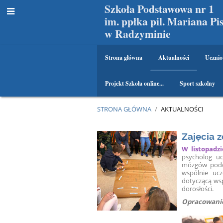
Szkoła Podstawowa nr 1
im. ppłka pil. Mariana Pi
w Radzyminie
Strona główna
Aktualności
Ucznio
Projekt Szkoła online...
Sport szkolny
STRONA GŁÓWNA
/
AKTUALNOŚCI
Aktualności
Zajęcia z
W listopadzi
psycholog u
mózgów podcz
wspólnie ucz
dotyczącą wsp
dorosłości.
Opracowanie