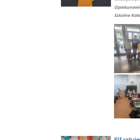
Opiekunowie
Szkolne Koł
Elf ratuj