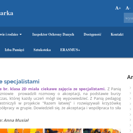
+
-
sarka
wie i rodzice
Inspektor Ochrony Danych
Dostępność
Kontakt
Izba Pamięci
Sztukoteka
ERASMUS+
A
e specjalistami
e br. klasa 2D miała ciekawe zajęcia ze specjalistami.
Z Panią
czniowie prowadzili rozmowy o akceptacji, na podstawie burzy
as, której każdy uczeń mógł się wypowiedzieć. Z Panią pedagog
estniczyli w projekcie "Razem łatwiej" i rozwiązywali krzyżówkę
ółpracy w grupie. Dowiedzieli się, że akceptacja i współpraca to siła
: Anna Musiał