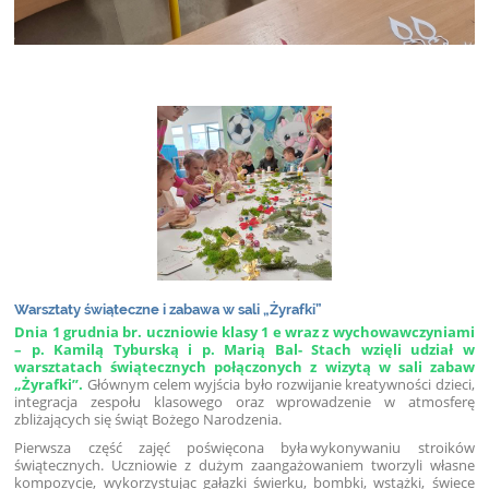
Warsztaty świąteczne i zabawa w sali „Żyrafki”
Dnia 1 grudnia br. uczniowie klasy 1 e wraz z wychowawczyniami
– p. Kamilą Tyburską i p. Marią Bal- Stach wzięli udział w
warsztatach świątecznych połączonych z wizytą w sali zabaw
„Żyrafki”.
Głównym celem wyjścia
było rozwijanie kreatywności dzieci,
integracja zespołu klasowego oraz wprowadzenie w atmosferę
zbliżających się świąt Bożego Narodzenia.
Pierwsza część zajęć poświęcona była
wykonywaniu stroików
świątecznych
. Uczniowie
z dużym zaangażowaniem tworzyli własne
kompozycje, wykorzystując gałązki świerku, bombki, wstążki, świece