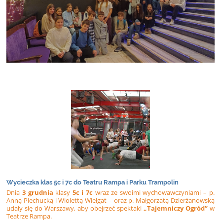
Wycieczka klas 5c i 7c do Teatru Rampa i Parku Trampolin
Dnia
3 grudnia
klasy
5c i 7c
wraz ze swoimi wychowawczyniami – p.
Anną Piechucką i Wiolettą Wielgat – oraz p. Małgorzatą Dzierżanowską
udały się do Warszawy, aby obejrzeć spektakl
„Tajemniczy Ogród”
w
Teatrze Rampa.