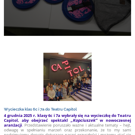
Wycieczka klas 6c i 7a do Teatru Capitol
4 grudnia 2025 r. klasy 6c i 7a wybrały się na wycieczkę do Teatru
Capitol, aby obejrzeć spektakl
„Kopciuszek”
w nowoczesnej
aranżacji
. Przedstawienie poruszało ważne i aktualne tematy – hejt,
odwagę w spełnianiu marzeń oraz przekonanie, że to my sami
podejmujemy decyzje dotyczące naszej przyszłości i możemy stać się