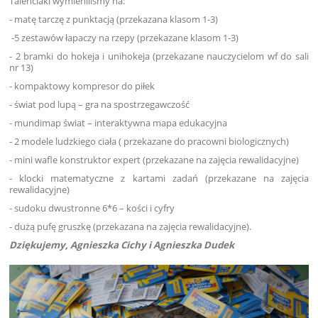
Talenciaki wymieniliśmy na:
- matę tarczę z punktacją (przekazana klasom 1-3)
-5 zestawów łapaczy na rzepy (przekazane klasom 1-3)
- 2 bramki do hokeja i unihokeja (przekazane nauczycielom wf do sali
nr 13)
- kompaktowy kompresor do piłek
- świat pod lupą – gra na spostrzegawczość
- mundimap świat – interaktywna mapa edukacyjna
- 2 modele ludzkiego ciała ( przekazane do pracowni biologicznych)
- mini wafle konstruktor expert (przekazane na zajęcia rewalidacyjne)
- klocki matematyczne z kartami zadań (przekazane na zajęcia
rewalidacyjne)
- sudoku dwustronne 6*6 – kości i cyfry
- dużą pufę gruszkę (przekazana na zajęcia rewalidacyjne).
Dziękujemy, Agnieszka Cichy i Agnieszka Dudek