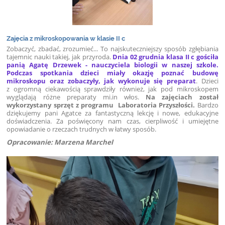
Zajęcia z mikroskopowania w klasie II c
Zobaczyć, zbadać, zrozumieć... To najskuteczniejszy sposób zgłębiania
tajemnic nauki takiej, jak przyroda.
Dnia 02 grudnia klasa II c gościła
panią Agatę Drzewek - nauczyciela biologii w naszej szkole.
Podczas spotkania dzieci miały okazję poznać budowę
mikroskopu oraz zobaczyły, jak wykonuje się preparat
. Dzieci
z ogromną ciekawością sprawdziły również, jak pod mikroskopem
wyglądają różne preparaty mi.in włos.
Na zajęciach został
wykorzystany sprzęt z programu Laboratoria Przyszłości.
Bardzo
dziękujemy pani Agatce za fantastyczną lekcję i nowe, edukacyjne
doświadczenia. Za poświęcony nam czas, cierpliwość i umiejętne
opowiadanie o rzeczach trudnych w łatwy sposób.
Opracowanie: Marzena Marchel