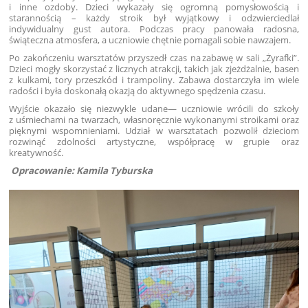
i inne ozdoby. Dzieci wykazały się ogromną pomysłowością
i
starannością – każdy stroik był wyjątkowy i odzwierciedlał
indywidualny gust autora. Podczas pracy panowała radosna,
świąteczna atmosfera, a uczniowie chętnie pomagali sobie nawzajem.
Po zakończeniu warsztatów przyszedł czas na
zabawę w sali „
Żyrafki
”
.
Dzieci mogły skorzystać z licznych atrakcji, takich jak zjeżdżalnie, basen
z kulkami, tory przeszkód
i trampoliny. Zabawa dostarczyła im wiele
radości i była doskonałą okazją do aktywnego spędzenia czasu.
Wyjście okazało
się niezwykle u
dane
— uczniowie wrócili do szkoły
z uśmiechami na twarzach, własnoręcznie wykonanymi stroikami oraz
pięknymi wspomnieniami. Udział
w warsztatach pozwolił dzieciom
rozwinąć zdolności artystyczne, współpracę w grupie oraz
kreatywność.
Opracowanie: Kamila Tyburska