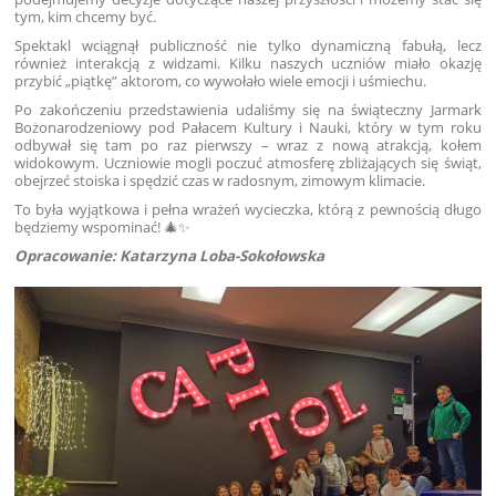
tym, kim chcemy być.
Spektakl wciągnął publiczność nie tylko dynamiczną fabułą, lecz
również interakcją z widzami. Kilku naszych uczniów miało okazję
przybić „piątkę” aktorom, co wywołało wiele emocji i uśmiechu.
Po zakończeniu przedstawienia udaliśmy się na świąteczny Jarmark
Bożonarodzeniowy pod Pałacem Kultury i Nauki, który w tym roku
odbywał się tam po raz pierwszy – wraz z nową atrakcją, kołem
widokowym. Uczniowie mogli poczuć atmosferę zbliżających się świąt,
obejrzeć stoiska i spędzić czas w radosnym, zimowym klimacie.
To była wyjątkowa i pełna wrażeń wycieczka, którą z pewnością długo
będziemy wspominać! 🎄✨
Opracowanie: Katarzyna Loba-Sokołowska