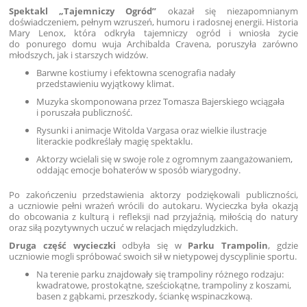
Spektakl „Tajemniczy Ogród”
okazał się niezapomnianym
doświadczeniem, pełnym wzruszeń, humoru i radosnej energii. Historia
Mary Lenox, która odkryła tajemniczy ogród i wniosła życie
do ponurego domu wuja Archibalda Cravena, poruszyła zarówno
młodszych, jak i starszych widzów.
Barwne kostiumy i efektowna scenografia nadały
przedstawieniu wyjątkowy klimat.
Muzyka skomponowana przez Tomasza Bajerskiego wciągała
i poruszała publiczność.
Rysunki i animacje Witolda Vargasa oraz wielkie ilustracje
literackie podkreślały magię spektaklu.
Aktorzy wcielali się w swoje role z ogromnym zaangażowaniem,
oddając emocje bohaterów w sposób wiarygodny.
Po zakończeniu przedstawienia aktorzy podziękowali publiczności,
a uczniowie pełni wrażeń wrócili do autokaru. Wycieczka była okazją
do obcowania z kulturą i refleksji nad przyjaźnią, miłością do natury
oraz siłą pozytywnych uczuć w relacjach międzyludzkich.
Druga część wycieczki
odbyła się w
Parku Trampolin
, gdzie
uczniowie mogli spróbować swoich sił w nietypowej dyscyplinie sportu.
Na terenie parku znajdowały się trampoliny różnego rodzaju:
kwadratowe, prostokątne, sześciokątne, trampoliny z koszami,
basen z gąbkami, przeszkody, ściankę wspinaczkową.