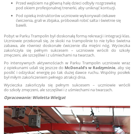
Przed wejściem na główną halę dzieci odbyły rozgrzewkę
pod okiem profesjonalnej trenerki, aby uniknąć kontuzji.
Pod opieką instruktorów uczniowie wykonywali ciekawe
ćwiczenia, grali w zbijaka, próbowali robić salta i świetnie się
bawili.
Pobyt w Parku Trampolin był doskonałą formą rekreacji i integracji klas.
Uczniowie przekonali się, że skoki na trampolinie to nie tylko świetna
zabawa, ale również doskonałe ćwiczenie dla mięśni nóg. Wycieczka
zakończyła się pełnym sukcesem – uczniowie wrócili do szkoły
zmęczeni, ale szczęśliwi i z uśmiechami na twarzach.
Po intensywnych aktywnościach w Parku Trampolin uczniowie wraz
z opiekunami udali się jeszcze do
McDonald’s w Radzyminie
, aby się
posilić i odzyskać energię po tak dużej dawce ruchu. Wspólny posiłek
był miłym zakończeniem pełnego atrakcji dnia.
Wycieczka zakończyła się pełnym sukcesem – uczniowie wrócili
do szkoły zmęczeni, ale szczęśliwi i z uśmiechami na twarzach.
Opracowanie: Wioletta Wielgat