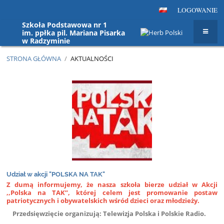
LOGOWANIE
Szkoła Podstawowa nr 1
im. ppłka pil. Mariana Pisarka
w Radzyminie
STRONA GŁÓWNA
/
AKTUALNOŚCI
Aktualności
Udział w akcji "POLSKA NA TAK"
Z dumą informujemy, że nasza szkoła bierze udział w Akcji
,,Polska na TAK’’, której celem jest promowanie postaw
patriotycznych i obywatelskich wśród dzieci oraz młodzieży.
Przedsięwzięcie organizują: Telewizja Polska i Polskie Radio.