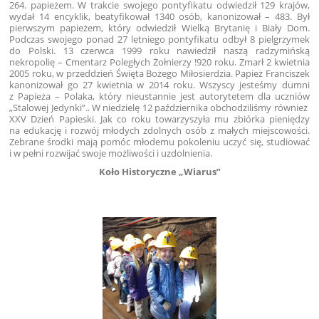
264. papieżem. W trakcie swojego pontyfikatu odwiedził 129 krajów,
wydał 14 encyklik, beatyfikował 1340 osób, kanonizował – 483. Był
pierwszym papieżem, który odwiedził Wielką Brytanię i Biały Dom.
Podczas swojego ponad 27 letniego pontyfikatu odbył 8 pielgrzymek
do Polski. 13 czerwca 1999 roku nawiedził naszą radzymińską
nekropolię – Cmentarz Poległych Żołnierzy !920 roku. Zmarł 2 kwietnia
2005 roku, w przeddzień Święta Bożego Miłosierdzia. Papież Franciszek
kanonizował go 27 kwietnia w 2014 roku. Wszyscy jesteśmy dumni
z Papieża – Polaka, który nieustannie jest autorytetem dla uczniów
„Stalowej Jedynki”.. W niedzielę 12 października obchodziliśmy również
XXV Dzień Papieski. Jak co roku towarzyszyła mu zbiórka pieniędzy
na edukację i rozwój młodych zdolnych osób z małych miejscowości.
Zebrane środki mają pomóc młodemu pokoleniu uczyć się, studiować
i w pełni rozwijać swoje możliwości i uzdolnienia.
Koło Historyczne „Wiarus”