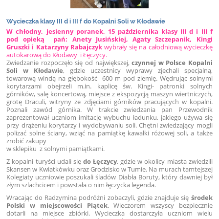
Wycieczka klasy III d i III f do Kopalni Soli w Kłodawie
W chłodny, jesienny poranek, 15 października klasy III d i III f
pod opieką pań: Anety Jusińskiej, Agaty Szczepanik, Kingi
Gruszki i Katarzyny Rabajczyk
wybrały się na całodniową wycieczkę
autokarową do Kłodawy i Łęczycy.
Zwiedzanie rozpoczęło się od największej,
czynnej w Polsce Kopalni
Soli w Kłodawie
, gdzie uczestnicy wyprawy zjechali specjalną,
towarową windą na głębokość 600 m pod ziemię. Wędrując solnymi
korytarzami obejrzeli m.in. kaplicę św. Kingi- patronki solnych
górników, salę koncertową, miejsce z ekspozycją maszyn wiertniczych,
grotę Draculi, witryny ze zdjęciami górników pracujących w kopalni.
Poznali zawód górnika. W trakcie zwiedzania pan Przewodnik
zaprezentował uczniom imitację wybuchu ładunku, jakiego używa się
przy drążeniu korytarzy i wydobywaniu soli. Chętni zwiedzający mogli
polizać solne ściany, wziąć na pamiątkę kawałki różowej soli, a także
zrobić zakupy
w sklepiku z solnymi pamiątkami.
Z kopalni turyści udali się
do Łęczycy
, gdzie w okolicy miasta zwiedzili
Skansen w Kwiatkówku oraz Grodzisko w Tumie. Na murach tamtejszej
Kolegiaty uczniowie poszukali śladów Diabła Boruty, który dawniej był
złym szlachcicem i powstała o nim łęczycka legenda.
Wracając do Radzymina podróżni zobaczyli, gdzie znajduje się
środek
Polski w miejscowości Piątek
. Wieczorem wszyscy bezpiecznie
dotarli na miejsce zbiórki. Wycieczka dostarczyła uczniom wielu