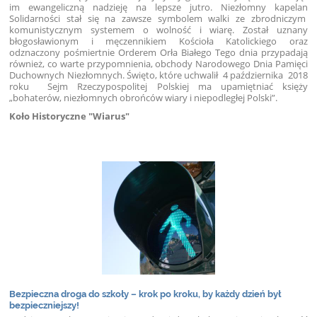
im ewangeliczną nadzieję na lepsze jutro. Niezłomny kapelan
Solidarności stał się na zawsze symbolem walki ze zbrodniczym
komunistycznym systemem o wolność i wiarę. Został uznany
błogosławionym i męczennikiem Kościoła Katolickiego oraz
odznaczony pośmiertnie Orderem Orła Białego Tego dnia przypadają
również, co warte przypomnienia, obchody Narodowego Dnia Pamięci
Duchownych Niezłomnych. Święto, które uchwalił 4 października 2018
roku Sejm Rzeczypospolitej Polskiej ma upamiętniać księży
„bohaterów, niezłomnych obrońców wiary i niepodległej Polski”.
Koło Historyczne "Wiarus"
Bezpieczna droga do szkoły – krok po kroku, by każdy dzień był
bezpieczniejszy!