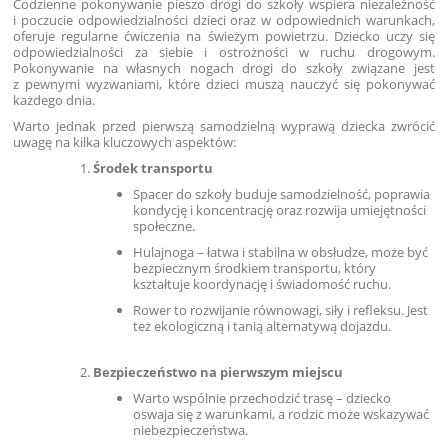
Codzienne pokonywanie pieszo drogi do szkoły wspiera niezależność
i poczucie odpowiedzialności dzieci oraz w odpowiednich warunkach,
oferuje regularne ćwiczenia na świeżym powietrzu. Dziecko uczy się
odpowiedzialności za siebie i ostrożności w ruchu drogowym.
Pokonywanie na własnych nogach drogi do szkoły związane jest
z pewnymi wyzwaniami, które dzieci muszą nauczyć się pokonywać
każdego dnia.
Warto jednak przed pierwszą samodzielną wyprawą dziecka zwrócić
uwagę na kilka kluczowych aspektów:
Środek transportu
Spacer do szkoły buduje samodzielność, poprawia
kondycję i koncentrację oraz rozwija umiejętności
społeczne.
Hulajnoga – łatwa i stabilna w obsłudze, może być
bezpiecznym środkiem transportu, który
kształtuje koordynację i świadomość ruchu.
Rower to rozwijanie równowagi, siły i refleksu. Jest
też ekologiczną i tanią alternatywą dojazdu.
Bezpieczeństwo na pierwszym miejscu
Warto wspólnie przechodzić trasę – dziecko
oswaja się z warunkami, a rodzic może wskazywać
niebezpieczeństwa.