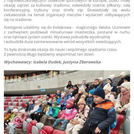
z najnowocześniejszych obiektów sportowych w Europie. Dzieci miały
okazję zajrzeć za kulisowy stadionu: odwiedziły szatnie piłkarzy, salę
konferencyjną, trybuny oraz strefę vip. Dowiedziały się wielu
ciekawostek na temat organizacji meczów i wydarzeń odbywających
się na stadionie.
Następnie udaliśmy się do Kolejkowa - magicznego świata. Uczniowie
z zachwytem podziwiali miniaturowe miasteczka, postacie w ruchu
oraz tętniące życiem scenki. Wystawa pobudziła wyobraźnię
i wzbudziła duże zainteresowanie wśród wszystkich zwiedzających.
To była doskonała okazja do nauki i wspólnego spędzania czasu.
Z pewnością długo będziemy wspominać ten dzień.
Wychowawcy: Izabela Dudek, Justyna Zborowska