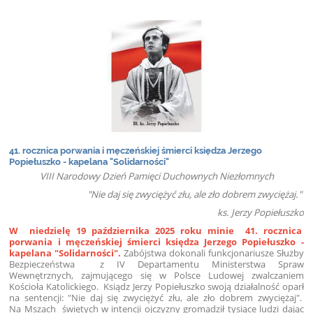
41. rocznica porwania i męczeńskiej śmierci księdza Jerzego
Popiełuszko - kapelana "Solidarności"
VIII Narodowy Dzień Pamięci Duchownych Niezłomnych
"Nie daj się zwyciężyć złu, ale zło dobrem zwyciężaj."
ks. Jerzy Popiełuszko
W niedzielę 19 października 2025 roku minie 41. rocznica
porwania i męczeńskiej śmierci księdza Jerzego Popiełuszko -
kapelana "Solidarności".
Zabójstwa dokonali funkcjonariusze Służby
Bezpieczeństwa z IV Departamentu Ministerstwa Spraw
Wewnętrznych, zajmującego się w Polsce Ludowej zwalczaniem
Kościoła Katolickiego. Ksiądz Jerzy Popiełuszko swoją działalność oparł
na sentencji: "Nie daj się zwyciężyć złu, ale zło dobrem zwyciężaj".
Na Mszach świętych w intencji ojczyzny gromadził tysiące ludzi dając