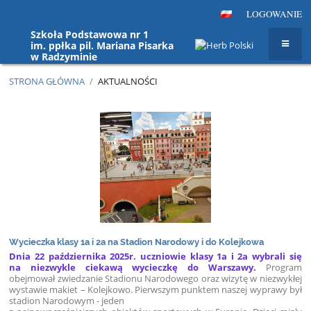
LOGOWANIE
Szkoła Podstawowa nr 1
im. ppłka pil. Mariana Pisarka
w Radzyminie
STRONA GŁÓWNA
/
AKTUALNOŚCI
Aktualności
Wycieczka klasy 1a i 2a na Stadion Narodowy i do Kolejkowa
Dnia 22 października 2025r. uczniowie klasy 1a i 2a wybrali się
na niezwykle ciekawą wycieczkę do Warszawy.
Program
obejmował zwiedzanie Stadionu Narodowego oraz wizytę w niezwykłej
wystawie makiet – Kolejkowo. Pierwszym punktem naszej wyprawy był
stadion Narodowym - jeden