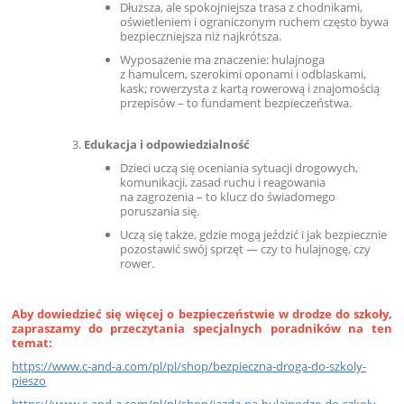
Dłuższa, ale spokojniejsza trasa z chodnikami,
oświetleniem i ograniczonym ruchem często bywa
bezpieczniejsza niż najkrótsza.
Wyposażenie ma znaczenie: hulajnoga
z hamulcem, szerokimi oponami i odblaskami,
kask; rowerzysta z kartą rowerową i znajomością
przepisów – to fundament bezpieczeństwa.
Edukacja i odpowiedzialność
Dzieci uczą się oceniania sytuacji drogowych,
komunikacji, zasad ruchu i reagowania
na zagrożenia – to klucz do świadomego
poruszania się.
Uczą się także, gdzie mogą jeździć i jak bezpiecznie
pozostawić swój sprzęt — czy to hulajnogę, czy
rower.
Aby dowiedzieć się więcej o bezpieczeństwie w drodze do szkoły,
zapraszamy do przeczytania specjalnych poradników na ten
temat:
https://www.c-and-a.com/pl/pl/shop/bezpieczna-droga-do-szkoly-
pieszo
https://www.c-and-a.com/pl/pl/shop/jazda-na-hulajnodze-do-szkoly