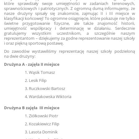
które sprawdzały swoje umiejętności w zadaniach terenowych,
sprawnościowych i patriotycznych. Z ogromną dumą informujemy, że
nasze drużyny spisały się znakomicie, zajmując II i III miejsce w
klasyfikacji końcowej! To ogromne osiągnięcie, które pokazuje nie tylko
świetne przygotowanie fizyczne, ale także znajomość historii,
umiejętność współpracy i determinację w działaniu. Serdecznie
gratulujemy wszystkim uczestnikom, a szczególnie naszym
reprezentantom – dziękujemy za godne reprezentowanie naszej szkoły
i oraz piękną sportową postawę.
Do zawodów wystawiliśmy reprezentację naszej szkoły podzieloną
na dwie drużyny:
Drużyna A - zajęła II miejsce
Wąsik Tomasz
Lesik Filip
Ruczkowski Bartosz
Wardakowska Wiktoria
Drużyna B zajęła III miejsce
Ziółkowski Piotr
Kozakiewicz Filip
Lasota Dominik