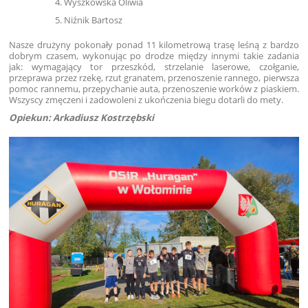
Wyszkowska Oliwia
Niźnik Bartosz
Nasze drużyny pokonały ponad 11 kilometrową trasę leśną z bardzo
dobrym czasem, wykonując po drodze między innymi takie zadania
jak: wymagający tor przeszkód, strzelanie laserowe, czołganie,
przeprawa przez rzekę, rzut granatem, przenoszenie rannego, pierwsza
pomoc rannemu, przepychanie auta, przenoszenie worków z piaskiem.
Wszyscy zmęczeni i zadowoleni z ukończenia biegu dotarli do mety.
Opiekun: Arkadiusz Kostrzębski