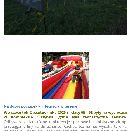
Na dobry początek – integracja w terenie
We czwartek 2 października 2025 r. klasy 6B i 6E były na wycieczce
w Kompleksie Olszynka, gdzie była fantastyczna zabawa.
Odbywały się tam różne konkurencje sportowe i alpinistyczne jak np.
przeciąganie liny na dmuchańcu. Czekała też na nas wysoka tyrolka,
na zjazd z której nie każdy się odważył. Wiele osób oceniło ją jako