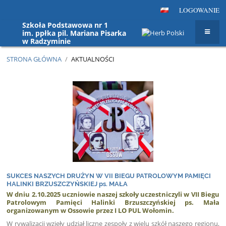
LOGOWANIE
Szkoła Podstawowa nr 1
im. ppłka pil. Mariana Pisarka
w Radzyminie
STRONA GŁÓWNA
/
AKTUALNOŚCI
Aktualności
SUKCES NASZYCH DRUŻYN W VII BIEGU PATROLOWYM PAMIĘCI
HALINKI BRZUSZCZYŃSKIEJ ps. MAŁA
W dniu 2.10.2025 uczniowie naszej szkoły uczestniczyli w VII Biegu
Patrolowym Pamięci Halinki Brzuszczyńskiej ps. Mała
organizowanym w Ossowie przez I LO PUL Wołomin.
W rywalizacji wzięły udział liczne zespoły z wielu szkół naszego regionu,