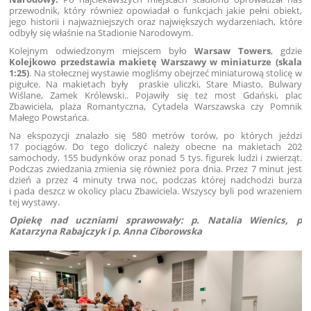
przewodnik, który również opowiadał o funkcjach jakie pełni obiekt,
jego historii i najważniejszych oraz największych wydarzeniach, które
odbyły się właśnie na Stadionie Narodowym.
Kolejnym odwiedzonym miejscem było
Warsaw Towers
, gdzie
Kolejkowo przedstawia makietę Warszawy w miniaturze (skala
1:25)
. Na stołecznej wystawie mogliśmy obejrzeć miniaturową stolicę w
pigułce. Na makietach były praskie uliczki, Stare Miasto, Bulwary
Wiślane, Zamek Królewski.. Pojawiły się też most Gdański, plac
Zbawiciela, plaża Romantyczna, Cytadela Warszawska czy Pomnik
Małego Powstańca.
Na ekspozycji znalazło się 580 metrów torów, po których jeździ
17 pociągów. Do tego doliczyć należy obecne na makietach 202
samochody, 155 budynków oraz ponad 5 tys. figurek ludzi i zwierząt.
Podczas zwiedzania zmienia się również pora dnia. Przez 7 minut jest
dzień a przez 4 minuty trwa noc, podczas której nadchodzi burza
i pada deszcz w okolicy placu Zbawiciela. Wszyscy byli pod wrażeniem
tej wystawy.
Opiekę nad uczniami sprawowały: p. Natalia Wienics, p
Katarzyna Rabajczyk i p. Anna Ciborowska