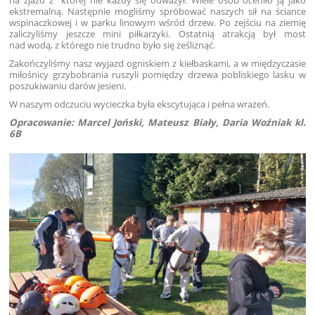
ekstremalną. Następnie mogliśmy spróbować naszych sił na ściance
wspinaczkowej i w parku linowym wśród drzew. Po zejściu na ziemię
zaliczyliśmy jeszcze mini piłkarzyki. Ostatnią atrakcją był most
nad wodą, z którego nie trudno było się ześliznąć.
Zakończyliśmy nasz wyjazd ogniskiem z kiełbaskami, a w międzyczasie
miłośnicy grzybobrania ruszyli pomiędzy drzewa pobliskiego lasku w
poszukiwaniu darów jesieni.
W naszym odczuciu wycieczka była ekscytująca i pełna wrażeń.
Opracowanie: Marcel Joński, Mateusz Biały, Daria Woźniak kl.
6B