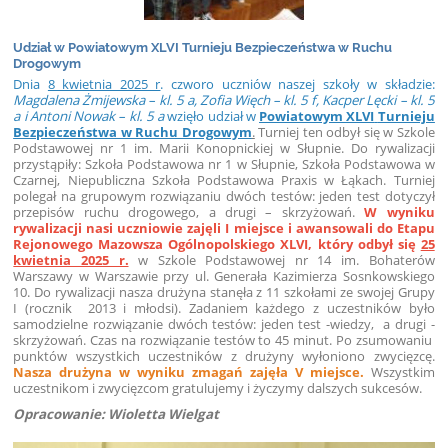
Udział w Powiatowym XLVI Turnieju Bezpieczeństwa w Ruchu
Drogowym
Dnia
8 kwietnia 2025 r
. czworo uczniów naszej szkoły w składzie:
Magdalena Żmijewska – kl. 5 a,
Zofia Więch – kl. 5 f, Kacper Lęcki – kl. 5
a i Antoni Nowak – kl. 5 a
wzięło udział w
Powiatowym XLVI
Turnieju
Bezpieczeństwa w Ruchu Drogowym
.
Turniej ten odbył się w Szkole
Podstawowej nr 1 im. Marii Konopnickiej w Słupnie. Do rywalizacji
przystąpiły: Szkoła Podstawowa nr 1 w Słupnie, Szkoła Podstawowa w
Czarnej, Niepubliczna Szkoła Podstawowa Praxis w Łąkach. Turniej
polegał na grupowym rozwiązaniu dwóch testów: jeden test dotyczył
przepisów ruchu drogowego, a drugi – skrzyżowań.
W wyniku
rywalizacji nasi uczniowie zajęli I miejsce i awansowali do Etapu
Rejonowego Mazowsza Ogólnopolskiego XLVI, który odbył się
25
kwietnia 2025 r.
w Szkole Podstawowej nr 14 im. Bohaterów
Warszawy w Warszawie przy ul. Generała Kazimierza Sosnkowskiego
10. Do rywalizacji nasza drużyna stanęła z 11 szkołami ze swojej Grupy
I (rocznik 2013 i młodsi). Zadaniem każdego z uczestników było
samodzielne rozwiązanie dwóch testów: jeden test -wiedzy, a drugi -
skrzyżowań. Czas na rozwiązanie testów to 45 minut. Po zsumowaniu
punktów wszystkich uczestników z drużyny wyłoniono zwycięzcę.
Nasza drużyna w wyniku zmagań zajęła V miejsce.
Wszystkim
uczestnikom i zwycięzcom gratulujemy i życzymy dalszych sukcesów.
Opracowanie: Wioletta Wielgat