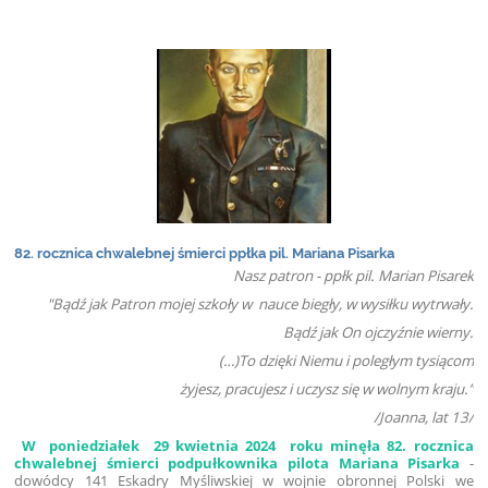
82. rocznica chwalebnej śmierci ppłka pil. Mariana Pisarka
Nasz patron - ppłk pil. Marian Pisarek
"Bądź jak Patron mojej szkoły w nauce biegły, w wysiłku wytrwały.
Bądź jak On ojczyźnie wierny.
(…)To dzięki Niemu i poległym tysiącom
żyjesz, pracujesz i uczysz się w wolnym kraju.”
/Joanna, lat 13/
W poniedziałek 29 kwietnia 2024 roku minęła 82. rocznica
chwalebnej śmierci podpułkownika pilota Mariana Pisarka
-
dowódcy 141 Eskadry Myśliwskiej w wojnie obronnej Polski we