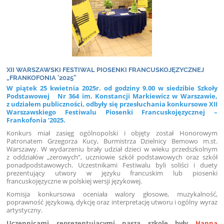
XII WARSZAWSKI FESTIWAL PIOSENKI FRANCUSKOJĘZYCZNEJ
„FRANKOFONIA ’2025”
W piątek 25 kwietnia 2025r. od godziny 9.00 w siedzibie Szkoły
Podstawowej Nr 364 im. Konstancji Markiewicz w Warszawie,
z udziałem publiczności, odbyły się przesłuchania konkursowe XII
Warszawskiego Festiwalu Piosenki Francuskojęzycznej –
Frankofonia ’2025.
Konkurs miał zasięg ogólnopolski i objęty został Honorowym
Patronatem Grzegorza Kucy, Burmistrza Dzielnicy Bemowo m.st.
Warszawy. W wydarzeniu brały udział dzieci w wieku przedszkolnym
z oddziałów „zerowych”, uczniowie szkół podstawowych oraz szkół
ponadpodstawowych. Uczestnikami Festiwalu byli soliści i duety
prezentujący utwory w języku francuskim lub piosenki
francuskojęzyczne w polskiej wersji językowej.
Komisja konkursowa oceniała walory głosowe, muzykalność,
poprawność językową, dykcję oraz interpretację utworu i ogólny wyraz
artystyczny.
Uczennicami reprezentującymi naszą szkolę były
Hanna