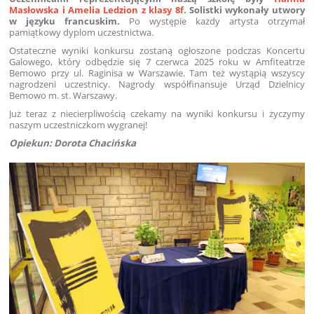
Masłowska i Amelia Ledzion z klasy 8f
.
Solistki wykonały utwory
w języku francuskim.
Po występie każdy artysta otrzymał
pamiątkowy dyplom uczestnictwa.
Ostateczne wyniki konkursu zostaną ogłoszone podczas Koncertu
Galowego, który odbędzie się 7 czerwca 2025 roku w Amfiteatrze
Bemowo przy ul. Raginisa w Warszawie. Tam też wystąpią wszyscy
nagrodzeni uczestnicy. Nagrody współfinansuje Urząd Dzielnicy
Bemowo m. st. Warszawy.
Już teraz z niecierpliwością czekamy na wyniki konkursu i życzymy
naszym uczestniczkom wygranej!
Opiekun: Dorota Chacińska