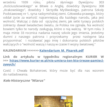
wrześniu 1939 roku, pilota słynnego Dywizjonu 303
„Kościuszkowskiego” w Bitwie o Anglię, dowódcy Dywizjonu 308
„Krakowskiego", dowódcy I Skrzydła Myśliwskiego, patrona Szkoły
Podstawowej nr 1, syna radzymińskiej ziemi. Człowieka prawego, który
oddał życie za wartość najcenniejszą dla każdego narodu, jaka jest
wolność. Walcząc z dala od ojczystej ziemi, jak setki tysięcy polskich
żołnierzy dawał świadectwo światu, że Polska nie zginęła, Na wolność
bowiem tylko te narody zasługują, które o nią walczą. W tym roku 3
maja minie 33 rocznica nadania naszej szkole jego imienia. Jesteśmy
dumni z naszego patrona i przyrzekamy przez następne lata
przypominać i rozsławiać jego imię i dokonania polskich pilotów
walczących o "wolność waszą i naszą w czasie II wojny światowej."
KALENDARIUM >>>>>>>
Kalendarium_M._Pisarek.pdf
Link do artykułu w tygodniku regionalnym KURIER W
>>>
https://www.kurier-w.pl/nie-umiera-ten-kto-trwaw-pamieci-
zywych/
Cześć i Chwała Bohaterowi, który może być dla nas wzorem
do naśladowania.
Koło Historyczne "Wiarus"