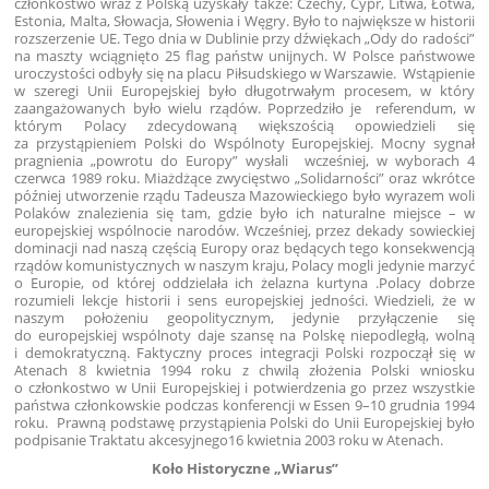
członkostwo wraz z Polską uzyskały także: Czechy, Cypr, Litwa, Łotwa,
Estonia, Malta, Słowacja, Słowenia i Węgry. Było to największe w historii
rozszerzenie UE. Tego dnia w Dublinie przy dźwiękach „Ody do radości”
na maszty wciągnięto 25 flag państw unijnych. W Polsce państwowe
uroczystości odbyły się na placu Piłsudskiego w Warszawie. Wstąpienie
w szeregi Unii Europejskiej było długotrwałym procesem, w który
zaangażowanych było wielu rządów. Poprzedziło je referendum, w
którym Polacy zdecydowaną większością opowiedzieli się
za przystąpieniem Polski do Wspólnoty Europejskiej. Mocny sygnał
pragnienia „powrotu do Europy” wysłali wcześniej, w wyborach 4
czerwca 1989 roku. Miażdżące zwycięstwo „Solidarności” oraz wkrótce
później utworzenie rządu Tadeusza Mazowieckiego było wyrazem woli
Polaków znalezienia się tam, gdzie było ich naturalne miejsce – w
europejskiej wspólnocie narodów. Wcześniej, przez dekady sowieckiej
dominacji nad naszą częścią Europy oraz będących tego konsekwencją
rządów komunistycznych w naszym kraju, Polacy mogli jedynie marzyć
o Europie, od której oddzielała ich żelazna kurtyna .Polacy dobrze
rozumieli lekcje historii i sens europejskiej jedności. Wiedzieli, że w
naszym położeniu geopolitycznym, jedynie przyłączenie się
do europejskiej wspólnoty daje szansę na Polskę niepodległą, wolną
i demokratyczną. Faktyczny proces integracji Polski rozpoczął się w
Atenach 8 kwietnia 1994 roku z chwilą złożenia Polski wniosku
o członkostwo w Unii Europejskiej i potwierdzenia go przez wszystkie
państwa członkowskie podczas konferencji w Essen 9–10 grudnia 1994
roku. Prawną podstawę przystąpienia Polski do Unii Europejskiej było
podpisanie Traktatu akcesyjnego16 kwietnia 2003 roku w Atenach.
Koło Historyczne „Wiarus”