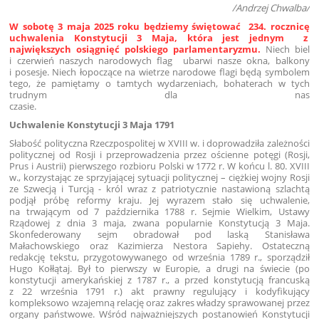
/Andrzej Chwalba/
W sobotę 3 maja 2025 roku będziemy świętować 234. rocznicę
uchwalenia Konstytucji 3 Maja, która jest jednym z
największych osiągnięć polskiego parlamentaryzmu.
Niech biel
i czerwień naszych narodowych flag ubarwi nasze okna, balkony
i posesje. Niech łopoczące na wietrze narodowe flagi będą symbolem
tego, że pamiętamy o tamtych wydarzeniach, bohaterach w tych
trudnym dla nas
czasie.
Uchwalenie Konstytucji 3 Maja 1791
Słabość polityczna Rzeczpospolitej w XVIII w. i doprowadziła zależności
politycznej od Rosji i przeprowadzenia przez ościenne potęgi (Rosji,
Prus i Austrii) pierwszego rozbioru Polski w 1772 r. W końcu l. 80. XVIII
w., korzystając ze sprzyjającej sytuacji politycznej – ciężkiej wojny Rosji
ze Szwecją i Turcją - król wraz z patriotycznie nastawioną szlachtą
podjął próbę reformy kraju. Jej wyrazem stało się uchwalenie,
na trwającym od 7 października 1788 r. Sejmie Wielkim, Ustawy
Rządowej z dnia 3 maja, zwana popularnie Konstytucją 3 Maja.
Skonfederowany sejm obradował pod laską Stanisława
Małachowskiego oraz Kazimierza Nestora Sapiehy. Ostateczną
redakcję tekstu, przygotowywanego od września 1789 r., sporządził
Hugo Kołłątaj. Był to pierwszy w Europie, a drugi na świecie (po
konstytucji amerykańskiej z 1787 r., a przed konstytucją francuską
z 22 września 1791 r.) akt prawny regulujący i kodyfikujący
kompleksowo wzajemną relację oraz zakres władzy sprawowanej przez
organy państwowe. Wśród najważniejszych postanowień Konstytucji