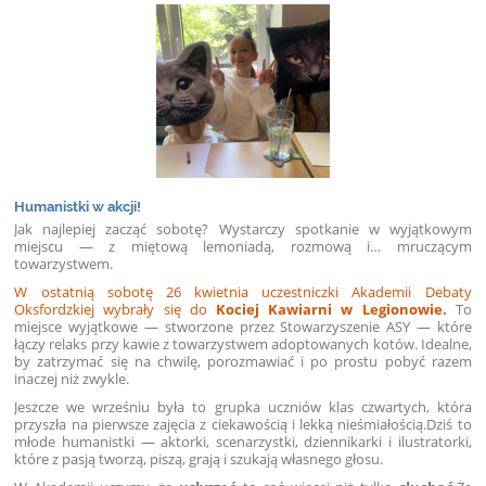
Humanistki w akcji!
Jak najlepiej zacząć sobotę? Wystarczy spotkanie w wyjątkowym
miejscu — z miętową lemoniadą, rozmową i… mruczącym
towarzystwem.
W ostatnią sobotę 26 kwietnia uczestniczki Akademii Debaty
Oksfordzkiej wybrały się do
Kociej Kawiarni w Legionowie.
To
miejsce wyjątkowe — stworzone przez Stowarzyszenie ASY — które
łączy relaks przy kawie z towarzystwem adoptowanych kotów. Idealne,
by zatrzymać się na chwilę, porozmawiać i po prostu pobyć razem
inaczej niż zwykle.
Jeszcze we wrześniu była to grupka uczniów klas czwartych, która
przyszła na pierwsze zajęcia z ciekawością i lekką nieśmiałością.Dziś to
młode humanistki — aktorki, scenarzystki, dziennikarki i ilustratorki,
które z pasją tworzą, piszą, grają i szukają własnego głosu.