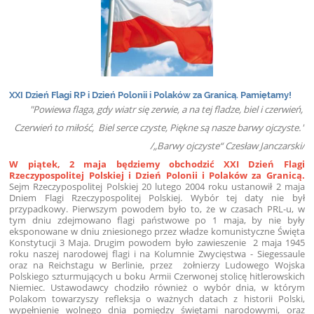
XXI Dzień Flagi RP i Dzień Polonii i Polaków za Granicą. Pamiętamy!
"Powiewa flaga, gdy wiatr się zerwie, a na tej fladze, biel i czerwień,
Czerwień to miłość, Biel serce czyste, Piękne są nasze barwy ojczyste."
/„Barwy ojczyste“ Czesław Janczarski/
W piątek, 2 maja będziemy obchodzić XXI Dzień Flagi
Rzeczypospolitej Polskiej i Dzień Polonii i Polaków za Granicą.
Sejm Rzeczypospolitej Polskiej 20 lutego 2004 roku ustanowił 2 maja
Dniem Flagi Rzeczypospolitej Polskiej. Wybór tej daty nie był
przypadkowy. Pierwszym powodem było to, że w czasach PRL-u, w
tym dniu zdejmowano flagi państwowe po 1 maja, by nie były
eksponowane w dniu zniesionego przez władze komunistyczne Święta
Konstytucji 3 Maja. Drugim powodem było zawieszenie 2 maja 1945
roku naszej narodowej flagi i na Kolumnie Zwycięstwa - Siegessaule
oraz na Reichstagu w Berlinie, przez żołnierzy Ludowego Wojska
Polskiego szturmujących u boku Armii Czerwonej stolicę hitlerowskich
Niemiec. Ustawodawcy chodziło również o wybór dnia, w którym
Polakom towarzyszy refleksja o ważnych datach z historii Polski,
wypełnienie wolnego dnia pomiędzy świętami narodowymi, oraz