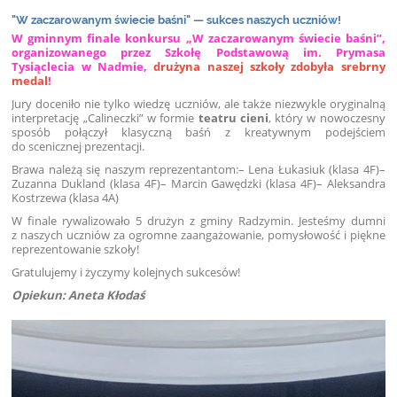
"W zaczarowanym świecie baśni" — sukces naszych uczniów!
W gminnym finale konkursu „W zaczarowanym świecie baśni”,
organizowanego przez Szkołę Podstawową im. Prymasa
Tysiąclecia w Nadmie,
drużyna naszej szkoły zdobyła srebrny
medal
!
Jury doceniło nie tylko wiedzę uczniów, ale także niezwykle oryginalną
interpretację „Calineczki” w formie
teatru cieni
, który w nowoczesny
sposób połączył klasyczną baśń z kreatywnym podejściem
do scenicznej prezentacji.
Brawa należą się naszym reprezentantom:– Lena Łukasiuk (klasa 4F)–
Zuzanna Dukland (klasa 4F)– Marcin Gawędzki (klasa 4F)– Aleksandra
Kostrzewa (klasa 4A)
W finale rywalizowało 5 drużyn z gminy Radzymin. Jesteśmy dumni
z naszych uczniów za ogromne zaangażowanie, pomysłowość i piękne
reprezentowanie szkoły!
Gratulujemy i życzymy kolejnych sukcesów!
Opiekun: Aneta Kłodaś