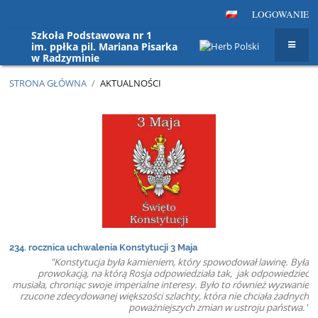
LOGOWANIE
Szkoła Podstawowa nr 1
im. ppłka pil. Mariana Pisarka
w Radzyminie
STRONA GŁÓWNA
/
AKTUALNOŚCI
Aktualności
234. rocznica uchwalenia Konstytucji 3 Maja
"Konstytucja była kamieniem, który spowodował lawinę. Była
prowokacją, na którą Rosja odpowiedziała tak, jak odpowiedzieć
musiała, chroniąc swoje imperialne interesy. Było to również wyzwanie
rzucone zdecydowanej większości szlachty, która nie chciała żadnych
poważniejszych zmian w ustroju państwa."