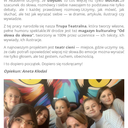
W Akademii uczymy, że
usłyszeć
to coś więcej niż tylko
słuchać
.Że
szacunek do słowa, rozmówcy i siebie nawzajem to podstawa nie tylko
debaty, ale i każdej prawdziwej rozmowy.Uczymy, jak mówić, jak
słuchać, ale też jak wyrażać siebie — w dramie, artykule, ilustracji czy
wywiadzie.
Z tej pracy narodziła się nasza
Trupa Teatralna
, która tworzy własne,
pełne humoru spektakle.W drodze jest też
magazyn kulturalny "Od
słowa do słowa"
, tworzony w 100% przez uczennice — ich teksty, ich
wywiady, ich ilustracje.
A najnowszym projektem jest
teatr cieni
— miejsce, gdzie uczymy się,
że ciało potrafi opowiedzieć więcej niż słowa.Bo emocje można wyrażać
nie tylko głosem, ale też gestem, ruchem, obecnością.
I to dopiero początek. Dopiero się rozkręcamy!
Opiekun: Aneta Kłodaś