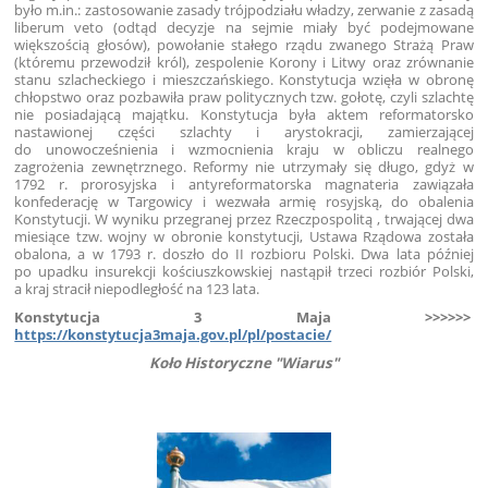
było m.in.: zastosowanie zasady trójpodziału władzy, zerwanie z zasadą
liberum veto (odtąd decyzje na sejmie miały być podejmowane
większością głosów), powołanie stałego rządu zwanego Strażą Praw
(któremu przewodził król), zespolenie Korony i Litwy oraz zrównanie
stanu szlacheckiego i mieszczańskiego. Konstytucja wzięła w obronę
chłopstwo oraz pozbawiła praw politycznych tzw. gołotę, czyli szlachtę
nie posiadającą majątku. Konstytucja była aktem reformatorsko
nastawionej części szlachty i arystokracji, zamierzającej
do unowocześnienia i wzmocnienia kraju w obliczu realnego
zagrożenia zewnętrznego. Reformy nie utrzymały się długo, gdyż w
1792 r. prorosyjska i antyreformatorska magnateria zawiązała
konfederację w Targowicy i wezwała armię rosyjską, do obalenia
Konstytucji. W wyniku przegranej przez Rzeczpospolitą , trwającej dwa
miesiące tzw. wojny w obronie konstytucji, Ustawa Rządowa została
obalona, a w 1793 r. doszło do II rozbioru Polski. Dwa lata później
po upadku insurekcji kościuszkowskiej nastąpił trzeci rozbiór Polski,
a kraj stracił niepodległość na 123 lata.
Konstytucja 3 Maja >>>>>>
https://konstytucja3maja.gov.pl/pl/postacie/
Koło Historyczne "Wiarus"